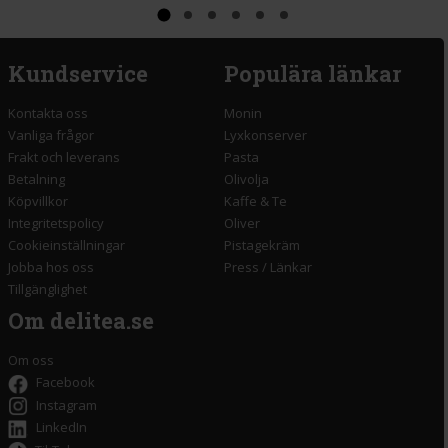
Kundservice
Populära länkar
Kontakta oss
Monin
Vanliga frågor
Lyxkonserver
Frakt och leverans
Pasta
Betalning
Olivolja
Köpvillkor
Kaffe & Te
Integritetspolicy
Oliver
Cookieinställningar
Pistagekräm
Jobba hos oss
Press
/
Länkar
Tillgänglighet
Om delitea.se
Om oss
Facebook
Instagram
LinkedIn