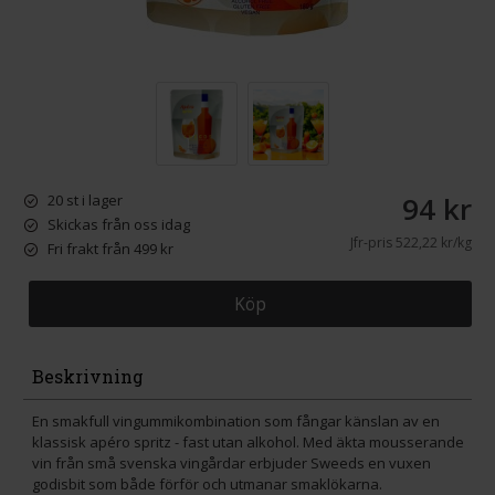
94 kr
20 st i lager
Skickas från oss idag
Jfr-pris
522,22 kr/kg
Fri frakt från 499 kr
Köp
Beskrivning
En smakfull vingummikombination som fångar känslan av en
klassisk apéro spritz - fast utan alkohol. Med äkta mousserande
vin från små svenska vingårdar erbjuder Sweeds en vuxen
godisbit som både förför och utmanar smaklökarna.