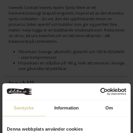
Sweeds Cocktail Sweets Apéro Spritz Wine är ett
hantverksmässigt skapad vingummi, inspirerad av den ikoniska
spritz-cocktailen – du vet, den där uppfriskande mixen av
prosecco, bitter aperitif och bubblor som gör sig perfekt före
maten. Varje tugga är en bubblande smakexplosion: friska toner
av citrus, ett uns bitterhet och en lätt mineralkänsla – allt
balanserat på centimetern.
Tillverkad i Sverige, alkoholfri, glutenfri och 100 % VEGANSK
– utan kompromisser.
Förpackad i en ståpåse på 180 g, redo att serveras i lounge,
som gåva eller till jobbfikat.
Innehåll
Betyg
(3)
Samtycke
Information
Om
Produktfakta
Prishistorik
Denna webbplats använder cookies