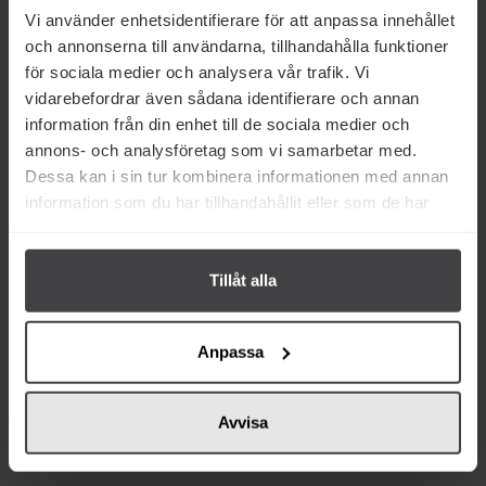
Vi använder enhetsidentifierare för att anpassa innehållet
och annonserna till användarna, tillhandahålla funktioner
för sociala medier och analysera vår trafik. Vi
vidarebefordrar även sådana identifierare och annan
Andra köper även
information från din enhet till de sociala medier och
annons- och analysföretag som vi samarbetar med.
Dessa kan i sin tur kombinera informationen med annan
information som du har tillhandahållit eller som de har
samlat in när du har använt deras tjänster.
Tillåt alla
274 kr
141 kr
Anpassa
SWEEDS Cocktail Sweets "Wine"
SWEEDS Cocktail Sweets Gin 300g
2-pack 600g
Avvisa
Köp
Köp