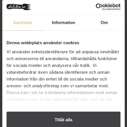
Bryggning löste: hett vatten, ca 95-100 grader. Ca 1 tsk per
kopp, låt dra i ca 3-4 minuter.
För varje kilo sålt te skänker Svanfeldts 10 kr till
Samtycke
Information
Om
Hjärnfonden.
Innehåll
Denna webbplats använder cookies
Vi använder enhetsidentifierare för att anpassa innehållet
Betyg
(1)
och annonserna till användarna, tillhandahålla funktioner
för sociala medier och analysera vår trafik. Vi
Produktfakta
vidarebefordrar även sådana identifierare och annan
Prishistorik
information från din enhet till de sociala medier och
annons- och analysföretag som vi samarbetar med.
Dessa kan i sin tur kombinera informationen med annan
information som du har tillhandahållit eller som de har
samlat in när du har använt deras tjänster.
Andra köper även
Tillåt alla