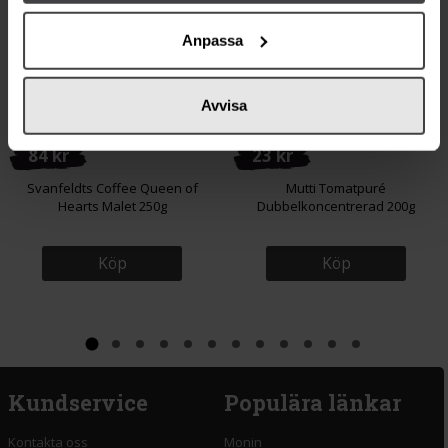
Anpassa
Avvisa
84 kr
23 kr
Svanfeldts Coffee Queen of
Mutti Tomatpuré
Hearts Malet 250g
Dubbelkoncentrerad 200g
Köp
Köp
Kundservice
Populära länkar
Kontakta oss
Monin