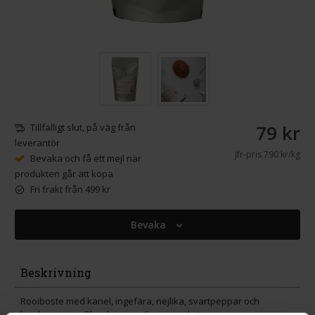
79 kr
Tillfälligt slut, på väg från
leverantör
Jfr-pris
790 kr/kg
Bevaka och få ett mejl när
produkten går att köpa
Fri frakt från 499 kr
Bevaka
Beskrivning
Rooiboste med kanel, ingefära, nejlika, svartpeppar och
kardemumma. Blandning av
@vanja_wikstrom
.