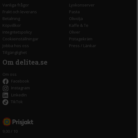
Vanliga frågor
Lyxkonserver
Frakt och leverans
Pasta
Betalning
Olivolja
Köpvillkor
Kaffe & Te
Integritetspolicy
Oliver
Cookieinställningar
Pistagekräm
Jobba hos oss
Press
/
Länkar
Tillgänglighet
Om delitea.se
Om oss
Facebook
Instagram
LinkedIn
TikTok
9,00 / 10