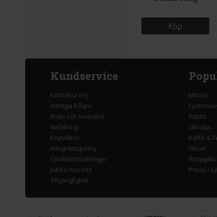
Köp
Kundservice
Popu
Kontakta oss
Monin
Vanliga frågor
Lyxkonse
Frakt och leverans
Pasta
Betalning
Olivolja
Köpvillkor
Kaffe & T
Integritetspolicy
Oliver
Cookieinställningar
Pistagek
Jobba hos oss
Press
/
L
Tillgänglighet