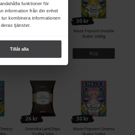
andahålla funktioner för
n information från din enhet
 tur kombinera informationen
21 kr
30 kr
deras tjänster.
eddar
Sundlings Salted
Maze Popcorn Double
00g
Popcorn 100g
Butter 3x80g
Tillåt alla
Köp
Köp
26 kr
30 kr
Cheesy
Svenska LantChips
Maze Popcorn Cinema
80g
Tryffel 200g
Butter 3x80g