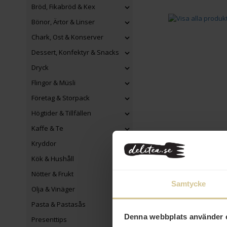
Bröd, Fikabröd & Kex
Bönor, Ärtor & Linser
Chark, Ost & Konserver
Dessert, Konfektyr & Snacks
Dryck
Flingor & Müsli
Företag & Storpack
Högtider & Tillfällen
Kaffe & Te
Kryddor
Kök & Hushåll
Nötter & Frukt
Samtycke
Olja & Vinäger
Pasta & Pastasås
Denna webbplats använder 
Presenttips