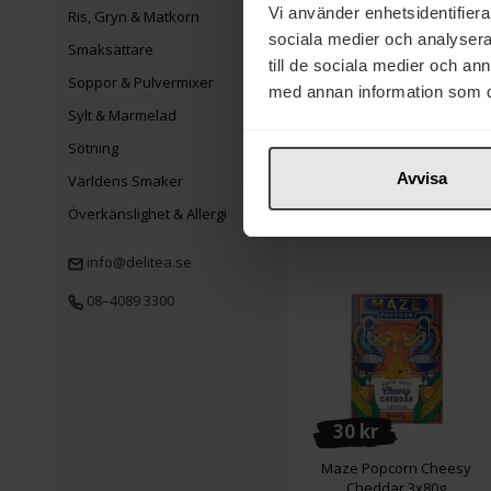
Vi använder enhetsidentifierar
Ris, Gryn & Matkorn
sociala medier och analysera 
Smaksättare
till de sociala medier och a
14 kr
Soppor & Pulvermixer
med annan information som du 
Sundlings
Sylt & Marmelad
Popcornkrydda Cheddar
Sötning
26g
Avvisa
Världens Smaker
Köp
Överkänslighet & Allergi
info@delitea.se
08–4089 3300
30 kr
Maze Popcorn Cheesy
Cheddar 3x80g