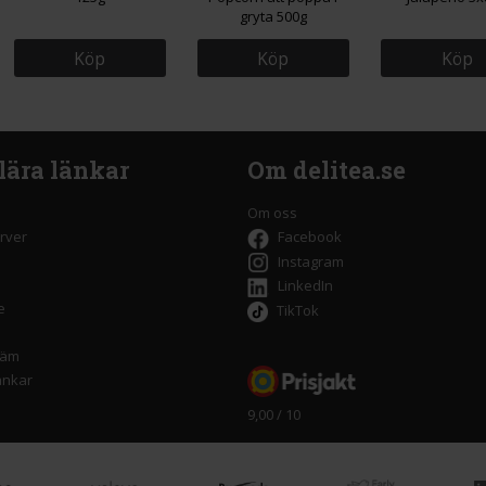
gryta 500g
Köp
Köp
Köp
lära länkar
Om delitea.se
Om oss
rver
Facebook
Instagram
LinkedIn
e
TikTok
räm
änkar
9,00 / 10