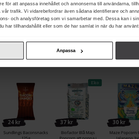
e för att anpassa innehållet och annonserna till användarna, tillh
vår trafik. Vi vidarebefordrar även sådana identifierare och anna
nnons- och analysföretag som vi samarbetar med. Dessa kan i sin
14 kr
14 kr
21 kr
har tillhandahållit eller som de har samlat in när du har använt 
Sundlings
Sundlings
Sundlings Ch
Popcornkrydda Butter
Popcornkrydda
Popcorn 1
26g
Sourcream & Onion 26g
Anpassa
Köp
Köp
Köp
Eko
24 kr
37 kr
30 kr
Sundlings Baconsnacks
Biofactor Blå Majs
Maze Popcorn 
125g
Popcorn att poppa i
Jalapeno 3x