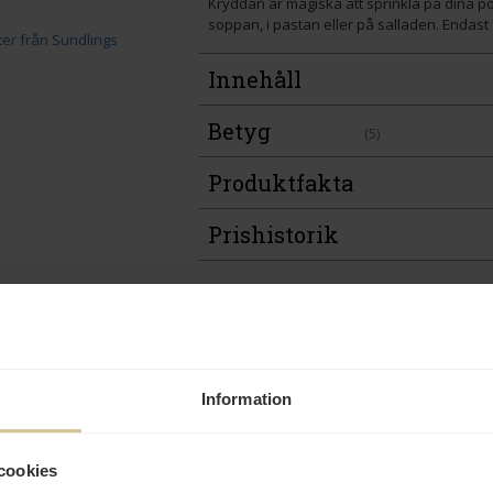
Kryddan är magiska att sprinkla på dina p
soppan, i pastan eller på salladen. Endast 
Innehåll
Betyg
(5)
Produktfakta
Prishistorik
Andra köper även
Information
cookies