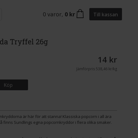
0
varor
,
0 kr
Till kassan
a Tryffel 26g
14 kr
Jämförpris
538,46 kr/kg
Köp
kryddorna är här för att stanna! Klassiska popcorn i all ära
ivå finns Sundlings egna popcornkryddor i flera olika smaker.