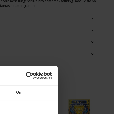
opcorn men fungerar lika bra som smaksättning i mat! Testa på
fantasin sätter gränser!
Om