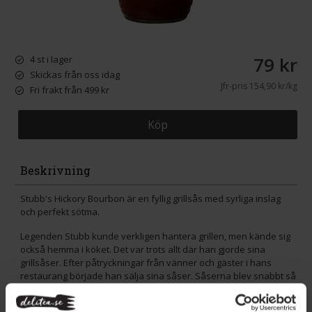
79 kr
4 st i lager
Skickas från oss idag
Jfr-pris
154,90 kr/kg
Fri frakt från 499 kr
Köp
Beskrivning
Stubb's Hickory Bourbon är en fyllig grillsås med syrliga inslag
och perfekt sötma.
Legenden Stubb kunde verkligen hantera grillen, men kände sig
också hemma i köket. Det var trots allt där han gjorde sina
grillsåser. Efter påtryckningar från vänner och gäster i hans
restaurang började han sälja sina såser. Såserna blev snabbt så
populära att Stubb fick berätta om sina såser på TV i programmet
Late Show with David Letterman. Inte konstigt att han anses vara