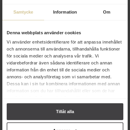
en legend!
Samtycke
Information
Om
Innehåll
Betyg
Denna webbplats använder cookies
Vi använder enhetsidentifierare för att anpassa innehållet
Produktfakta
och annonserna till användarna, tillhandahålla funktioner
Prishistorik
för sociala medier och analysera vår trafik. Vi
vidarebefordrar även sådana identifierare och annan
information från din enhet till de sociala medier och
annons- och analysföretag som vi samarbetar med.
Dessa kan i sin tur kombinera informationen med annan
information som du har tillhandahållit eller som de har
Andra köper även
samlat in när du har använt deras tjänster.
Tillåt alla