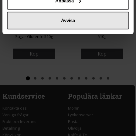
Anpassa
79 kr
79 kr
Avvisa
Stubb's BBQ-sås Smokey Brown
Stubb's Sweet Heat BBQ Sauce
Sugar Glutenfri 510g
510g
Köp
Köp
Kundservice
Populära länkar
Kontakta oss
Monin
Vanliga frågor
Lyxkonserver
Frakt och leverans
Pasta
Betalning
Olivolja
Köpvillkor
Kaffe & Te