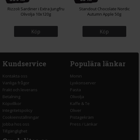
Rizzoli Sardiner i Extra Jungfru
Standout Chocolate Nordic
Olivolja 10x120g
Autumn Apple 50g
Köp
Köp
Kundservice
Populära länkar
Kontakta oss
Monin
Vanliga frågor
Lyxkonserver
Frakt och leverans
Pasta
Betalning
Olivolja
Köpvillkor
Kaffe & Te
Integritetspolicy
Oliver
Cookieinställningar
Pistagekräm
Jobba hos oss
Press
/
Länkar
Tillgänglighet