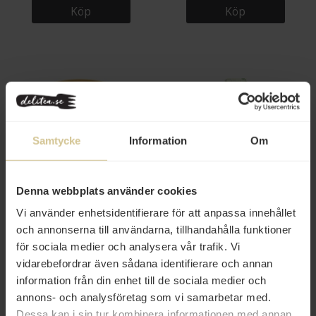
Köp
Köp
Samtycke
Information
Om
99 kr
79 kr
MUDDUS Hjortronsylt 110g
Anko Gazpacho Ekologisk
Denna webbplats använder cookies
490ml
Vi använder enhetsidentifierare för att anpassa innehållet
och annonserna till användarna, tillhandahålla funktioner
Köp
Köp
för sociala medier och analysera vår trafik. Vi
vidarebefordrar även sådana identifierare och annan
information från din enhet till de sociala medier och
annons- och analysföretag som vi samarbetar med.
Nyhet
Dessa kan i sin tur kombinera informationen med annan