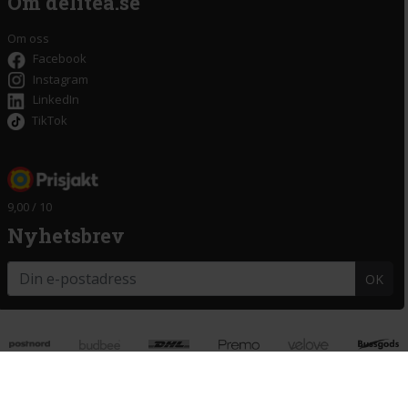
Om delitea.se
Om oss
Facebook
Instagram
LinkedIn
TikTok
9,00 / 10
Nyhetsbrev
OK