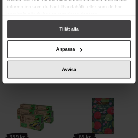
information som du har tillhandahållit eller som de har
samlat in när du har använt deras tjänster.
Tillåt alla
35 kr
25 kr
Pizzolato Organic Rosé 200ml
Mikkeller Easy Peasy Alkoholfri
Anpassa
Öl 0.3% 33cl
Köp
Köp
Avvisa
359 kr
65 kr