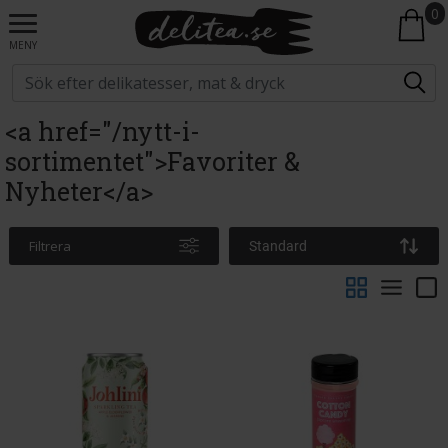
0
MENY
<a href="/nytt-i-
sortimentet">Favoriter &
Nyheter</a>
Filtrera
Standard