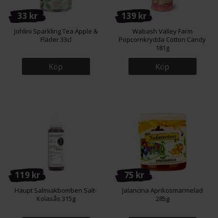
33 kr
139 kr
Johlini Sparkling Tea Äpple &
Wabash Valley Farm
Fläder 33cl
Popcornkrydda Cotton Candy
181g
Köp
Köp
119 kr
75 kr
Haupt Salmiakbomben Salt-
Jalancina Aprikosmarmelad
Kolasås 315g
285g