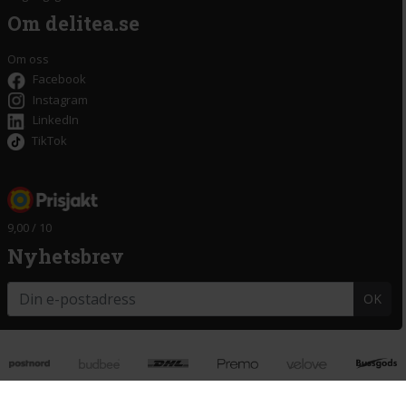
Om delitea.se
Om oss
Facebook
Instagram
LinkedIn
TikTok
9,00 / 10
Nyhetsbrev
OK