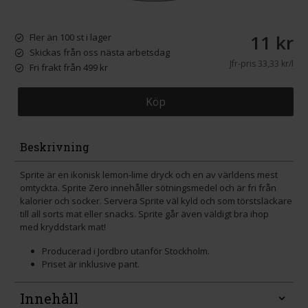
11 kr
Fler än 100 st i lager
Skickas från oss nästa arbetsdag
Jfr-pris
33,33 kr/l
Fri frakt från 499 kr
Köp
Beskrivning
Sprite är en ikonisk lemon-lime dryck och en av världens mest
omtyckta. Sprite Zero innehåller sötningsmedel och är fri från
kalorier och socker. Servera Sprite väl kyld och som törstsläckare
till all sorts mat eller snacks. Sprite går även väldigt bra ihop
med kryddstark mat!
Producerad i Jordbro utanför Stockholm.
Priset är inklusive pant.
Innehåll