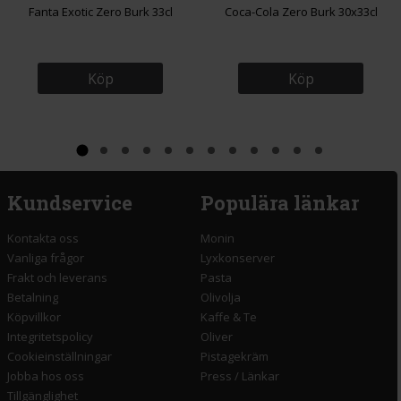
Fanta Exotic Zero Burk 33cl
Coca-Cola Zero Burk 30x33cl
Köp
Köp
Kundservice
Populära länkar
Kontakta oss
Monin
Vanliga frågor
Lyxkonserver
Frakt och leverans
Pasta
Betalning
Olivolja
Köpvillkor
Kaffe & Te
Integritetspolicy
Oliver
Cookieinställningar
Pistagekräm
Jobba hos oss
Press
/
Länkar
Tillgänglighet