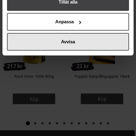
Tillåt alla
Relaterade varor
Anpassa
Avvisa
217 kr
23 kr
Rent Smör 100% 800g
Toppits Bakplåtspapper 18ark
Köp
Köp