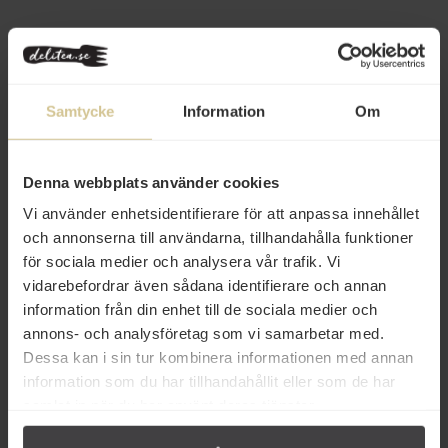
Andra köper även
Eko
Samtycke
Information
Om
Denna webbplats använder cookies
Vi använder enhetsidentifierare för att anpassa innehållet
43 kr
207 kr
och annonserna till användarna, tillhandahålla funktioner
för sociala medier och analysera vår trafik. Vi
Méditèa Kronärtskockskräm 90g
Kusmi Tea Ceylon OP Svart Te
vidarebefordrar även sådana identifierare och annan
Löste Eko 100g
information från din enhet till de sociala medier och
annons- och analysföretag som vi samarbetar med.
Köp
Köp
Dessa kan i sin tur kombinera informationen med annan
information som du har tillhandahållit eller som de har
samlat in när du har använt deras tjänster.