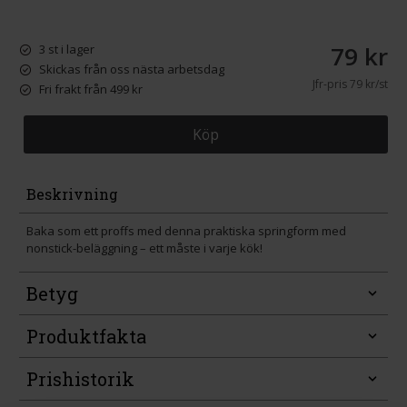
79 kr
3 st i lager
Skickas från oss nästa arbetsdag
Jfr-pris
79 kr/st
Fri frakt från 499 kr
Köp
Beskrivning
Baka som ett proffs med denna praktiska springform med
nonstick-beläggning – ett måste i varje kök!
Betyg
Produktfakta
Prishistorik