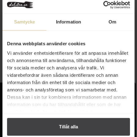
Samtycke
Information
Om
62 kr
Solera 77 Sherryvinäger 375ml
Denna webbplats använder cookies
Vi använder enhetsidentifierare för att anpassa innehållet
och annonserna till användarna, tillhandahålla funktioner
Köp
för sociala medier och analysera vår trafik. Vi
vidarebefordrar även sådana identifierare och annan
information från din enhet till de sociala medier och
annons- och analysföretag som vi samarbetar med.
Kundservice
Populära länkar
Dessa kan i sin tur kombinera informationen med annan
information som du har tillhandahållit eller som de har
Kontakta oss
Monin
samlat in när du har använt deras tjänster.
Vanliga frågor
Lyxkonserver
Frakt och leverans
Pasta
Betalning
Olivolja
Tillåt alla
Köpvillkor
Kaffe & Te