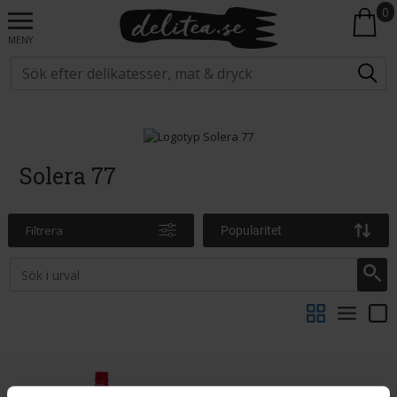
0
MENY
Solera 77
Filtrera
Popularitet