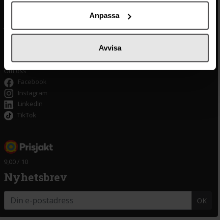
Integritetspolicy
Oliver
Cookieinställningar
Pistagekräm
Anpassa
Jobba hos oss
Press
/
Länkar
Tillgänglighet
Avvisa
Om delitea.se
Om oss
Facebook
Instagram
LinkedIn
TikTok
9,00 / 10
Nyhetsbrev
OK