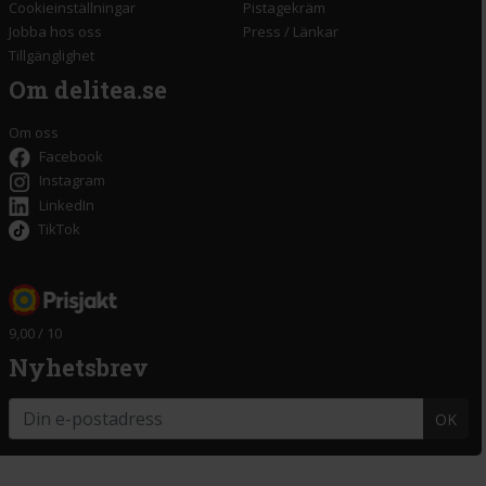
Cookieinställningar
Pistagekräm
Jobba hos oss
Press
/
Länkar
Tillgänglighet
Om delitea.se
Om oss
Facebook
Instagram
LinkedIn
TikTok
9,00 / 10
Nyhetsbrev
OK