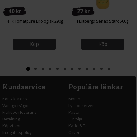
40 kr
27 kr
Felix Tomatpuré Ekologisk 290g
Hultbergs Senap Stark 500g
Köp
Köp
Kundservice
Populära länkar
Kontakta oss
Monin
Vanliga frågor
Lyxkonserver
Frakt och leverans
Pasta
Betalning
Olivolja
Köpvillkor
Kaffe & Te
Integritetspolicy
Oliver