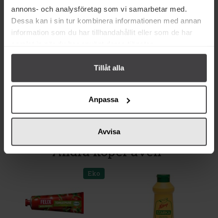
annons- och analysföretag som vi samarbetar med.
Betyg
Dessa kan i sin tur kombinera informationen med annan
information som du har tillhandahållit eller som de har
Produktfakta
samlat in när du har använt deras tjänster.
Prishistorik
Tillåt alla
Anpassa
Avvisa
Andra köper även
Eko