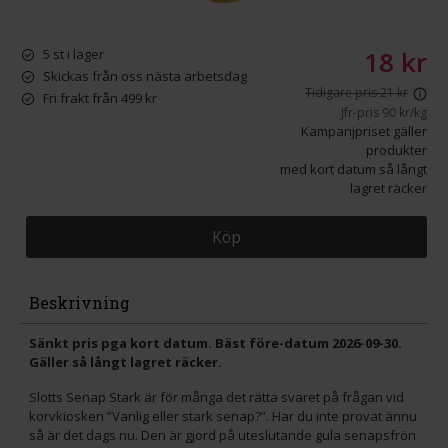
18 kr
5 st i lager
Skickas från oss nästa arbetsdag
Tidigare pris 21 kr
Fri frakt från 499 kr
Jfr-pris
90 kr/kg
Kampanjpriset gäller
produkter
med kort datum så långt
lagret räcker
Köp
Beskrivning
Sänkt pris pga kort datum. Bäst före-datum 2026-09-30.
Gäller så långt lagret räcker.
Slotts Senap Stark är för många det rätta svaret på frågan vid
korvkiosken ”Vanlig eller stark senap?”. Har du inte provat ännu
så är det dags nu. Den är gjord på uteslutande gula senapsfrön