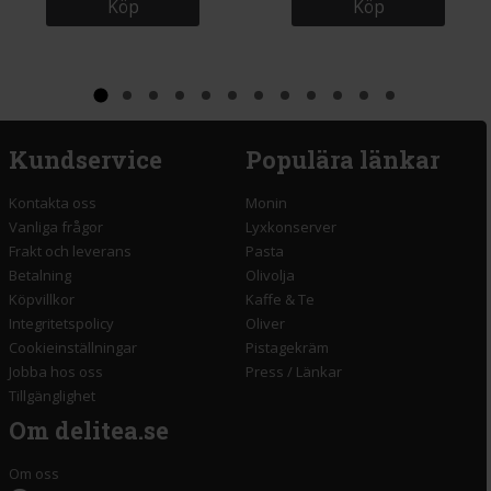
Köp
Köp
Kundservice
Populära länkar
Kontakta oss
Monin
Vanliga frågor
Lyxkonserver
Frakt och leverans
Pasta
Betalning
Olivolja
Köpvillkor
Kaffe & Te
Integritetspolicy
Oliver
Cookieinställningar
Pistagekräm
Jobba hos oss
Press
/
Länkar
Tillgänglighet
Om delitea.se
Om oss