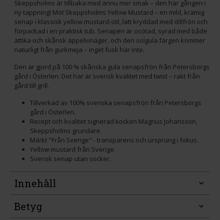
Skeppsholms är tillbaka med ännu mer smak – den här gången i
ny tappning! Möt Skeppsholms Yellow Mustard – en mild, krämig
senap i klassisk yellow mustard-stil, lätt kryddad med dillfrön och
förpackad i en praktisk tub. Senapen är osötad, syrad med både
ättika och skånsk äppelvinäger, och den solgula färgen kommer
naturligt från gurkmeja – inget fusk här inte.
Den är gjord på 100 % skånska gula senapsfrön från Petersborgs
gård i Österlen. Det här är svensk kvalitet med twist – rakt från
gård till grill.
Tillverkad av 100% svenska senapsfrön från Petersborgs
gård i Österlen.
Recept och kvalitet signerad kocken Magnus Johansson,
Skeppsholms grundare.
Märkt "Från Sverige" - transparens och ursprung i fokus.
Yellow mustard från Sverige.
Svensk senap utan socker.
Innehåll
Betyg