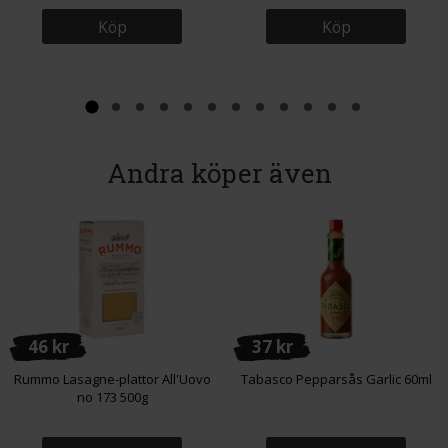
Köp
Köp
Andra köper även
46 kr
37 kr
Rummo Lasagne-plattor All'Uovo
Tabasco Pepparsås Garlic 60ml
no 173 500g