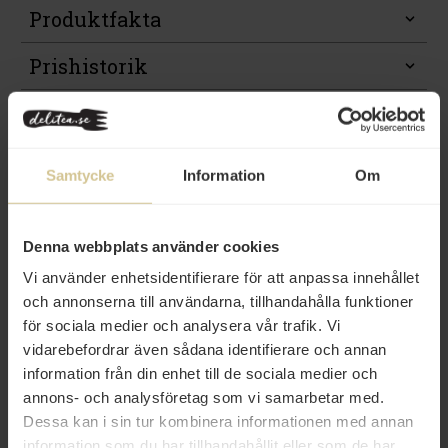
Produktfakta
Prishistorik
Samtycke
Information
Om
Från samma varumärke
Denna webbplats använder cookies
Vi använder enhetsidentifierare för att anpassa innehållet
och annonserna till användarna, tillhandahålla funktioner
för sociala medier och analysera vår trafik. Vi
vidarebefordrar även sådana identifierare och annan
information från din enhet till de sociala medier och
59 kr
52 kr
annons- och analysföretag som vi samarbetar med.
Skeppsholms Curry Ketchup
Skeppsholms Picklade
Dessa kan i sin tur kombinera informationen med annan
250ml
Senapsfrön 180g
information som du har tillhandahållit eller som de har