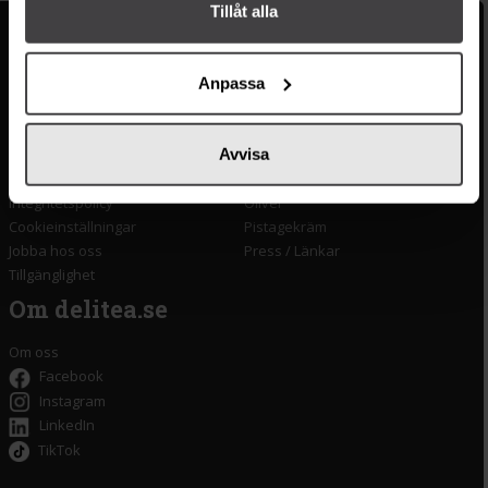
Tillåt alla
Kundservice
Populära länkar
Kontakta oss
Monin
Anpassa
Vanliga frågor
Lyxkonserver
Frakt och leverans
Pasta
Avvisa
Betalning
Olivolja
Köpvillkor
Kaffe & Te
Integritetspolicy
Oliver
Cookieinställningar
Pistagekräm
Jobba hos oss
Press
/
Länkar
Tillgänglighet
Om delitea.se
Om oss
Facebook
Instagram
LinkedIn
TikTok