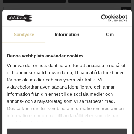
Samtycke
Information
Om
Denna webbplats använder cookies
Vi använder enhetsidentifierare för att anpassa innehållet
och annonserna till användarna, tillhandahålla funktioner
för sociala medier och analysera vår trafik. Vi
33 kr
33 kr
vidarebefordrar även sådana identifierare och annan
Simply No Waste KADO
Simply No Waste KADO Ginger
information från din enhet till de sociala medier och
Strawberry & Vanilla 250ml
& Lemon 250ml
annons- och analysföretag som vi samarbetar med.
Dessa kan i sin tur kombinera informationen med annan
Mer info
Mer info
information som du har tillhandahållit eller som de har
samlat in när du har använt deras tjänster.