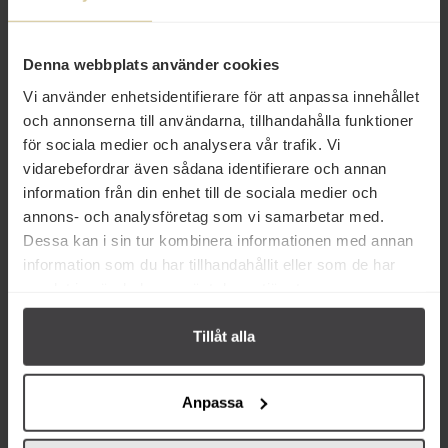
27 kr
30 kr
Sevan Baba Ghannouge 380g
Sevan Vinbladsdolmar 280g
Denna webbplats använder cookies
Vi använder enhetsidentifierare för att anpassa innehållet
och annonserna till användarna, tillhandahålla funktioner
Köp
Köp
för sociala medier och analysera vår trafik. Vi
vidarebefordrar även sådana identifierare och annan
information från din enhet till de sociala medier och
annons- och analysföretag som vi samarbetar med.
Dessa kan i sin tur kombinera informationen med annan
information som du har tillhandahållit eller som de har
Från samma varumärke
samlat in när du har använt deras tjänster.
Tillåt alla
Anpassa