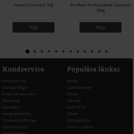
Garant Couscous 1kg
Rio Mare Tonfisksallad Couscous
160g
Köp
Köp
Kundservice
Populära länkar
Kontakta oss
Monin
Vanliga frågor
Lyxkonserver
Frakt och leverans
Pasta
Betalning
Olivolja
Köpvillkor
Kaffe & Te
Integritetspolicy
Oliver
Cookieinställningar
Pistagekräm
Jobba hos oss
Press
/
Länkar
Tillgänglighet