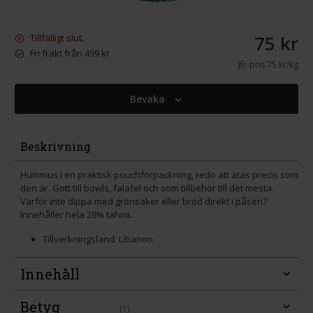
75 kr
Tillfälligt slut.
Fri frakt från 499 kr
Jfr-pris
75 kr/kg
Bevaka
Beskrivning
Hummus i en praktisk pouchförpackning, redo att ätas precis som
den är. Gott till bowls, falafel och som tillbehör till det mesta.
Varför inte dippa med grönsaker eller bröd direkt i påsen?
Innehåller hela 28% tahini.
Tillverkningsland: Libanon
Innehåll
Betyg
(1)