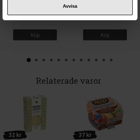
37 kr
15 kr
Avvisa
Sevan Granatäppeljuice 1L
Sevan Hummus Tahina 400g
Köp
Köp
Relaterade varor
32 kr
37 kr