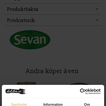
Produktfakta
Prishistorik
Andra köper även
Samtycke
Information
Om