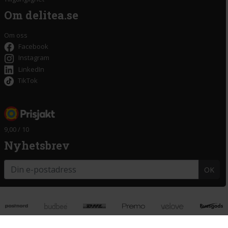
Om delitea.se
Om oss
Facebook
Instagram
LinkedIn
TikTok
9,00 / 10
Nyhetsbrev
OK