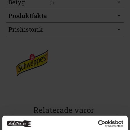
Betyg
(1)
Produktfakta
Prishistorik
Relaterade varor