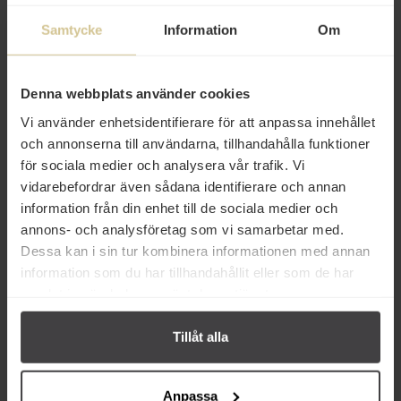
Samtycke
Information
Om
14 kr
18 kr
Denna webbplats använder cookies
Vi använder enhetsidentifierare för att anpassa innehållet
Schweppes Indian Tonic Zero
Schweppes Indian Tonic Zero PET
33cl
50cl
och annonserna till användarna, tillhandahålla funktioner
för sociala medier och analysera vår trafik. Vi
vidarebefordrar även sådana identifierare och annan
Köp
Köp
information från din enhet till de sociala medier och
annons- och analysföretag som vi samarbetar med.
Dessa kan i sin tur kombinera informationen med annan
information som du har tillhandahållit eller som de har
samlat in när du har använt deras tjänster.
Från samma varumärke
Tillåt alla
Anpassa