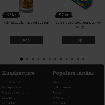
62 kr
52 kr
Felix Köttbullar i Gräddsås 560g
Dole Tropical Gold Ananasskivor
3x227g
Köp
Köp
Kundservice
Populära länkar
Kontakta oss
Monin
Vanliga frågor
Lyxkonserver
Frakt och leverans
Pasta
Betalning
Olivolja
Köpvillkor
Kaffe & Te