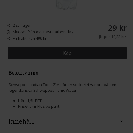
29 kr
2 st i lager
Skickas från oss nästa arbetsdag
Jfr-pris
19,33 kr/l
Fri frakt från 499 kr
Köp
Beskrivning
Schweppes Indian Tonic Zero är en sockerfri variant på den
legendariska Schweppes Tonic Water.
Här i 1,5L PET.
Priset är inklusive pant.
Innehåll