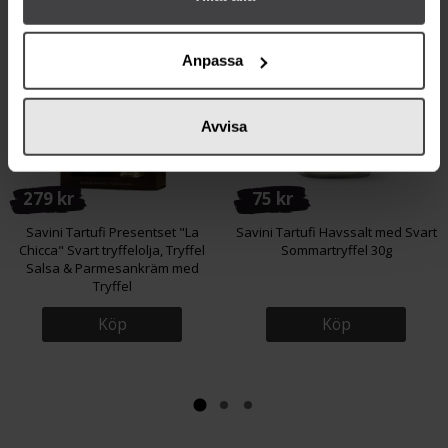
Från samma varumärke
Anpassa
Avvisa
279 kr
75 kr
Savini Tartufi Presentset "La
Savini Tartufi Havssalt med Svart
Chicca" Svart tryffelolja, Tryffel
Sommartryffel 30g
Salsa & Parmesankräm med
Tryffel
Köp
Köp