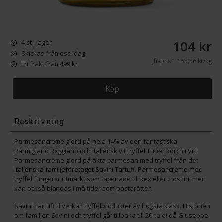
104 kr
4 st i lager
Skickas från oss idag
Jfr-pris
1 155,56 kr/kg
Fri frakt från 499 kr
Köp
Beskrivning
Parmesancreme gjord på hela 14% av den fantastiska
Parmigiano Reggiano och italiensk vit tryffel Tuber borchii Vitt.
Parmesancrème gjord på äkta parmesan med tryffel från det
italienska familjeföretaget Savini Tartufi. Parmesancrème med
tryffel fungerar utmärkt som tapenade till kex eller crostini, men
kan också blandas i måltider som pastarätter.
Savini Tartufi tillverkar tryffelprodukter av högsta klass. Historien
om familjen Savini och tryffel går tillbaka till 20-talet då Giuseppe