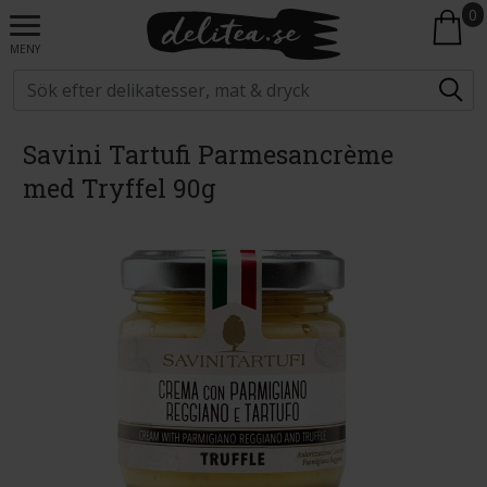
0
MENY
Savini Tartufi Parmesancrème
med Tryffel 90g