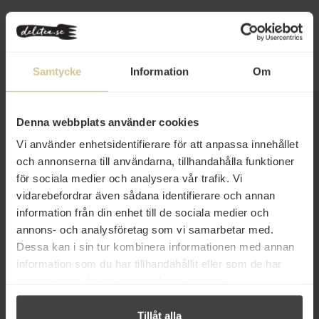
Relaterade varor
Samtycke
Information
Om
Denna webbplats använder cookies
Vi använder enhetsidentifierare för att anpassa innehållet
80 kr
169 kr
och annonserna till användarna, tillhandahålla funktioner
för sociala medier och analysera vår trafik. Vi
Giuliano Tartufi Tryffelcréme 80g
Savini Tartufi Vit Tryffel Skivad
30g
vidarebefordrar även sådana identifierare och annan
information från din enhet till de sociala medier och
annons- och analysföretag som vi samarbetar med.
Köp
Köp
Dessa kan i sin tur kombinera informationen med annan
information som du har tillhandahållit eller som de har
samlat in när du har använt deras tjänster.
Tillåt alla