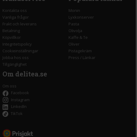
Kontakta oss
Monin
Vanliga frågor
Lyxkonserver
Frakt och leverans
Pasta
Betalning
Olivolja
Köpvillkor
Kaffe & Te
Integritetspolicy
Oliver
Cookieinställningar
Pistagekräm
Jobba hos oss
Press
/
Länkar
Tillgänglighet
Om delitea.se
Om oss
Facebook
Instagram
LinkedIn
TikTok