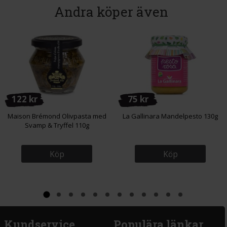
Andra köper även
122 kr
75 kr
Maison Brémond Olivpasta med
La Gallinara Mandelpesto 130g
Svamp & Tryffel 110g
Köp
Köp
Kundservice
Populära länkar