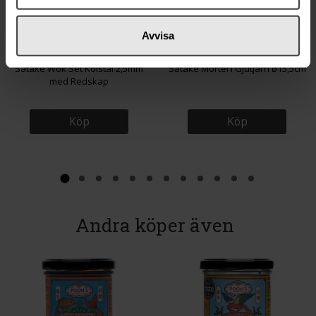
Avvisa
829 kr
259 kr
Satake Wok Set Kolstål 2,5mm
Satake Mortel i Gjutjärn ø15,5cm
med Redskap
Köp
Köp
Andra köper även