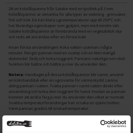
28 cm Kolstålspanna från Satake med en tjocklek på 3 mm.
Kolstålspannor är utmärkta för alla typer av stekning - grönsaker,
fisk och kött. De kan klara ugnstemperaturer upp till 250°C och
har likvärdiga egenskaper som gjutjärn, men med mindre vikt.
Satake kolstålspannor är förinbrända med en vegetabilisk olja
och redo att användas efter en första tvätt.
Innan första användningen: Koka vatten i pannan i några
minuter. Rengör pannan med en svamp och en liten mängd
diskmedel. Skölj och torka noggrant. Pannans naturliga non-stick-
funktion blir bättre och bättre ju mer du använder den.
Notera:
Handtaget på dessa kolstålspannor blir varmt, använd
en kökshandduk eller en ugnsvante för värmeskydd. Lämna
aldrig pannan i vatten. Tvätta pannan i varmt vatten direkt efter
användning och torka den noggrant för hand. Insidan av pannan
kommer att ändra färg ju mer du använder den vilket är normalt.
Snabba temperaturförändringar kan orsaka en ojämn botten.
Värm pannan gradvis till önskad temperatur.
Matlagning med livsmedel med hög syra kommer att försämra
den naturliga patinalagret och rekommenderas inte, till exempel
vinäger och tomat. Häll aldrig kallt vatten i en het panna. Använd