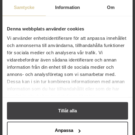
aldrig induktionsspisens boosteffekt, denna funktion är endast
Samtycke
Information
Om
för att koka vatten och dylikt. Kolstålspannan får inte diskas i
diskmaskin.
Betyg
Denna webbplats använder cookies
Vi använder enhetsidentifierare för att anpassa innehållet
Produktfakta
och annonserna till användarna, tillhandahålla funktioner
för sociala medier och analysera vår trafik. Vi
Prishistorik
vidarebefordrar även sådana identifierare och annan
information från din enhet till de sociala medier och
annons- och analysföretag som vi samarbetar med.
Dessa kan i sin tur kombinera informationen med annan
information som du har tillhandahållit eller som de har
samlat in när du har använt deras tjänster.
Från samma varumärke
Tillåt alla
Anpassa