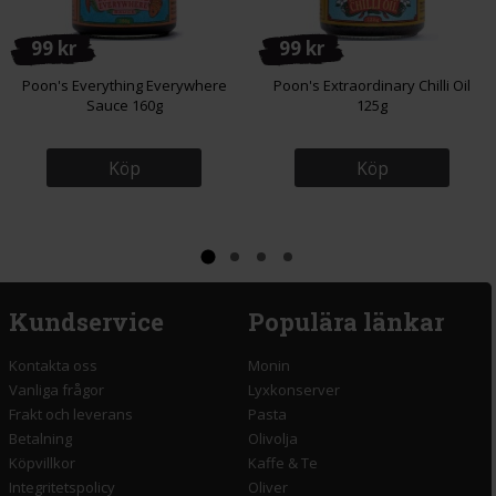
99 kr
99 kr
Poon's Everything Everywhere
Poon's Extraordinary Chilli Oil
Sauce 160g
125g
Köp
Köp
Kundservice
Populära länkar
Kontakta oss
Monin
Vanliga frågor
Lyxkonserver
Frakt och leverans
Pasta
Betalning
Olivolja
Köpvillkor
Kaffe & Te
Integritetspolicy
Oliver