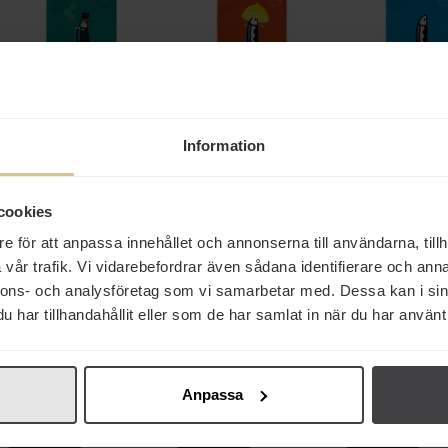
51 kr
73 kr
47 kr
Information
Sardinha Sardiner i
Sardinha Sardiner i
Sardinha Sard
Olivolja med Tryffelarom
Citron 154g
Olivolja 15
160g
cookies
Köp
Köp
Köp
e för att anpassa innehållet och annonserna till användarna, tillh
vår trafik. Vi vidarebefordrar även sådana identifierare och anna
nnons- och analysföretag som vi samarbetar med. Dessa kan i sin
Eko
har tillhandahållit eller som de har samlat in när du har använt 
Anpassa
115 kr
99 kr
795 kr