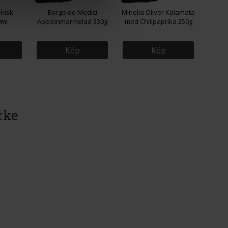
kisk
Borgo de Medici
Minella Oliver Kalamata
0ml
Apelsinmarmelad 330g
med Chilipaprika 250g
Köp
Köp
rke