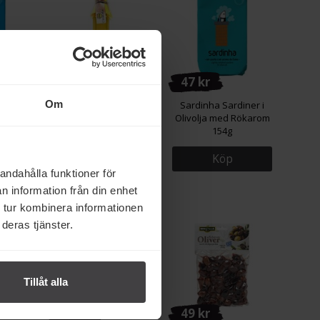
99 kr
47 kr
Om
iner i
Stockuts Citronolja 250ml
Sardinha Sardiner i
4g
Olivolja med Rökarom
154g
Köp
Köp
andahålla funktioner för
n information från din enhet
 tur kombinera informationen
deras tjänster.
Tillåt alla
109 kr
49 kr