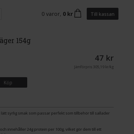
0
varor
,
0 kr
Till kassan
äger 154g
47 kr
Jämförpris
305,19 kr/kg
Köp
lätt syrlig smak som passar perfekt som tillbehör till sallader
och innehåller 24g protein per 100g, vilket gör dem till ett