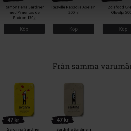
Ramon Pena Sardiner
Resville Rapsolja Apelsin
Zoisfood Gre
med Pimentos de
200ml
Olivolja 50
Padron 130g
Köp
Köp
Köp
Från samma varumä
47 kr
47 kr
Sardinha Sardiner i
Sardinha Sardiner i