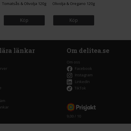
Tomatsås & Olivolja 120g
Olivolja & Oregano 120g
Köp
Köp
lära länkar
Om delitea.se
Om oss
rver
Facebook
Instagram
LinkedIn
e
TikTok
räm
änkar
9,00 / 10