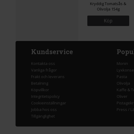
Kryddig Tomatsås &
Olivolja 154g
Köp
Kundservice
Popu
Kontakta oss
Monin
Vanliga frågor
Lyxkonse
Frakt och leverans
Pasta
Betalning
Olivolja
Köpvillkor
Kaffe & T
Integritetspolicy
Oliver
Cookieinställningar
Pistagek
Jobba hos oss
Press
/
L
Tillgänglighet