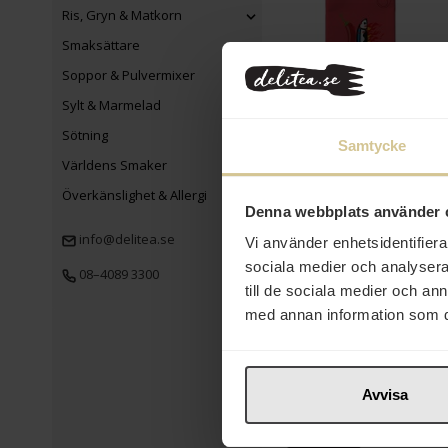
Ris, Gryn & Matkorn
Smaksättare
Soppor & Pulvermixer
Sylt & Marmelad
47 kr
Sötning
Samtycke
Sardinha Sardiner i
Världens Smaker
Kryddig Olivolja med
Chili 150g
Överkänslighet & Allergi
Denna webbplats använder 
Köp
info@delitea.se
Vi använder enhetsidentifierar
sociala medier och analysera 
08–4089 3300
till de sociala medier och a
med annan information som du 
Avvisa
55 kr