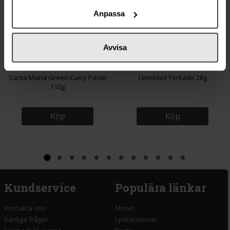
Anpassa
Avvisa
28 kr
27 kr
Santa Maria Green Curry Paste
Limeblad Torkade 28g
110g
Köp
Köp
Kundservice
Populära länkar
Kontakta oss
Monin
Vanliga frågor
Lyxkonserver