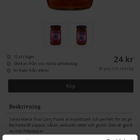
24 kr
12 st i lager
Skickas från oss nästa arbetsdag
Jfr-pris
218,18 kr/kg
Fri frakt från 499 kr
Köp
Beskrivning
Santa Maria Thai Curry Paste är kryddstark och perfekt för att ge
lite hetta till soppor, såser, wokade rätter och grytor. Den är gjord
av röd chilipeppar.