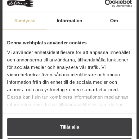
Tillverkningsland: Thailand
Innehåll
Samtycke
Information
Om
Betyg
(1)
Denna webbplats använder cookies
Produktfakta
Vi använder enhetsidentifierare för att anpassa innehållet
och annonserna till användarna, tillhandahålla funktioner
Prishistorik
för sociala medier och analysera vår trafik. Vi
vidarebefordrar även sådana identifierare och annan
information från din enhet till de sociala medier och
annons- och analysföretag som vi samarbetar med.
Dessa kan i sin tur kombinera informationen med annan
information som du har tillhandahållit eller som de har
samlat in när du har använt deras tjänster.
Andra köper även
Tillåt alla