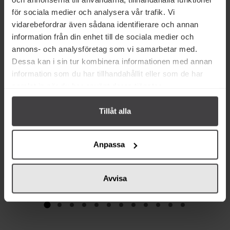
för sociala medier och analysera vår trafik. Vi
Andra köper även
vidarebefordrar även sådana identifierare och annan
information från din enhet till de sociala medier och
annons- och analysföretag som vi samarbetar med.
Dessa kan i sin tur kombinera informationen med annan
information som du har tillhandahållit eller som de har
samlat in när du har använt deras tjänster.
62 kr
62 kr
Tillåt alla
Santa Maria Chili Explosion 70g
Santa Maria Five Peppers 60g
Anpassa
Köp
Köp
Avvisa