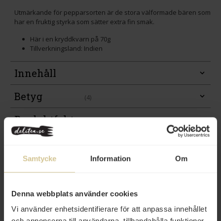
Utmärkande för pepparsorten är de stora välformade bären som
har en fruktig styrka som sätter extra fin smak.
Här i en kryddkvarn på 70g
Tillverkningsland: Indien
Innehåll
Betyg
(4)
Produktfakta
Prishistorik
Samtycke
Information
Om
Denna webbplats använder cookies
Vi använder enhetsidentifierare för att anpassa innehållet
och annonserna till användarna, tillhandahålla funktioner