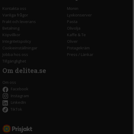
Kontakta oss
Monin
Vanliga frågor
Lyxkonserver
Frakt och leverans
Pasta
Betalning
Olivolja
Köpvillkor
Kaffe & Te
Integritetspolicy
Oliver
Cookieinställningar
Pistagekräm
Jobba hos oss
Press
/
Länkar
Tillgänglighet
Om delitea.se
Om oss
Facebook
Instagram
LinkedIn
TikTok