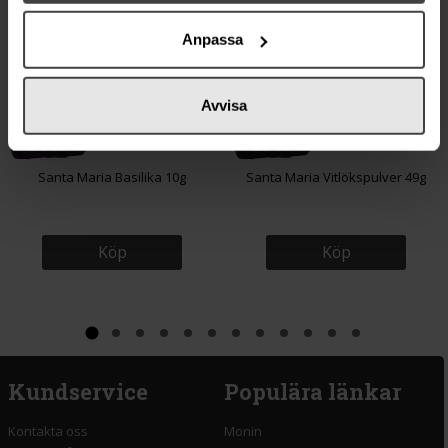
Anpassa
Avvisa
26 kr
27 kr
Santa Maria Basilika 10g
Santa Maria Vitlökspulver 49g
Köp
Köp
Kundservice
Populära länkar
Kontakta oss
Monin