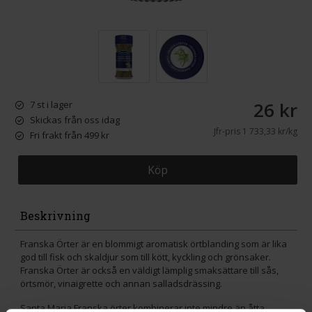
26 kr
7 st i lager
Skickas från oss idag
Jfr-pris
1 733,33 kr/kg
Fri frakt från 499 kr
Köp
Beskrivning
Franska Örter är en blommigt aromatisk örtblanding som är lika
god till fisk och skaldjur som till kött, kyckling och grönsaker.
Franska Örter är också en väldigt lämplig smaksättare till sås,
örtsmör, vinaigrette och annan salladsdrässing.
Santa Maria Franska örter kombinerar inte mindre än åtta