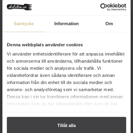
klassiska medelhavsörter som gör det enkelt att sätta fransk
prägel på maten.
Innehåll
Samtycke
Information
Om
Betyg
(1)
Denna webbplats använder cookies
Produktfakta
Vi använder enhetsidentifierare för att anpassa innehållet
och annonserna till användarna, tillhandahålla funktioner
Prishistorik
för sociala medier och analysera vår trafik. Vi
vidarebefordrar även sådana identifierare och annan
information från din enhet till de sociala medier och
annons- och analysföretag som vi samarbetar med.
Dessa kan i sin tur kombinera informationen med annan
information som du har tillhandahållit eller som de har
samlat in när du har använt deras tjänster.
Andra köper även
Tillåt alla