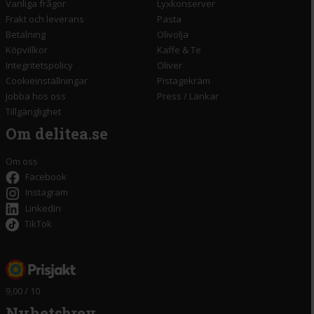
Vanliga frågor
Lyxkonserver
Frakt och leverans
Pasta
Betalning
Olivolja
Köpvillkor
Kaffe & Te
Integritetspolicy
Oliver
Cookieinställningar
Pistagekräm
Jobba hos oss
Press
/
Länkar
Tillgänglighet
Om delitea.se
Om oss
Facebook
Instagram
LinkedIn
TikTok
9,00 / 10
Nyhetsbrev