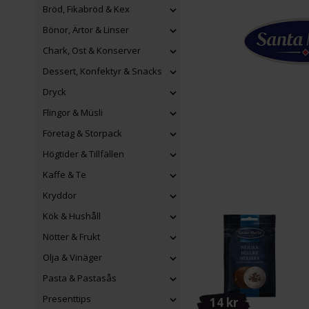
Bröd, Fikabröd & Kex
Bönor, Ärtor & Linser
Chark, Ost & Konserver
Dessert, Konfektyr & Snacks
Dryck
Flingor & Müsli
Företag & Storpack
Högtider & Tillfällen
Kaffe & Te
Kryddor
Kök & Hushåll
Nötter & Frukt
Olja & Vinäger
Pasta & Pastasås
Presenttips
14 kr