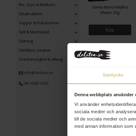
Ris, Gryn & Matkorn
Santa Maria Nejlika
Malen 20g
Smaksättare
Soppor & Pulvermixer
Köp
Sylt & Marmelad
Sötning
Världens Smaker
Överkänslighet & Allergi
info@delitea.se
Samtycke
08–4089 3300
59 kr
Denna webbplats använder 
Vi använder enhetsidentifierar
Twin Dragon Japansk
Sojasås 1L
sociala medier och analysera 
till de sociala medier och a
med annan information som du 
Köp