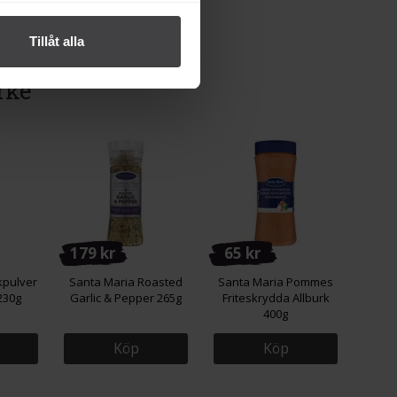
Tillåt alla
rke
179 kr
65 kr
kpulver
Santa Maria Roasted
Santa Maria Pommes
230g
Garlic & Pepper 265g
Friteskrydda Allburk
400g
Köp
Köp