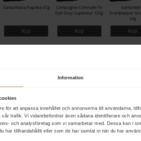
Santa Maria Paprika 37g
Compagnie Coloniale Te
Santa Mar
Earl Grey Supérieur 120g
Svartpeppar Gr
34g
Köp
Köp
Köp
Information
75 kr
29 kr
33 kr
cookies
e för att anpassa innehållet och annonserna till användarna, tillh
Persiskt Paprikaflingor
Edmond Fallot
Göteborgs Kex 
200g
Dijonsenap Dragon 105g
Lätta Dinkel
vår trafik. Vi vidarebefordrar även sådana identifierare och anna
nnons- och analysföretag som vi samarbetar med. Dessa kan i sin
har tillhandahållit eller som de har samlat in när du har använt 
Köp
Köp
Köp