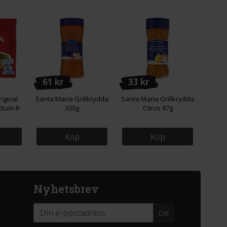
61 kr
33 kr
iginal
Santa Maria Grillkrydda
Santa Maria Grillkrydda
dium 8-
300g
Citrus 87g
Köp
Köp
Nyhetsbrev
OK