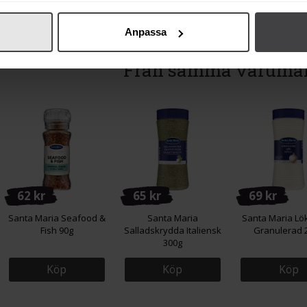
Anpassa
Från samma varumä
62 kr
65 kr
69 kr
Santa Maria Seafood &
Santa Maria
Santa Maria Lö
Fish 90g
Salladskrydda Italiensk
Granulerad 
300g
Köp
Köp
Köp