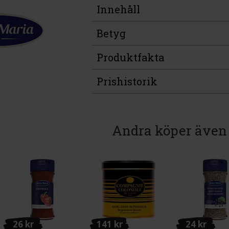
Innehåll
Betyg
Produktfakta
Prishistorik
Andra köper även
26 kr
141 kr
24 kr