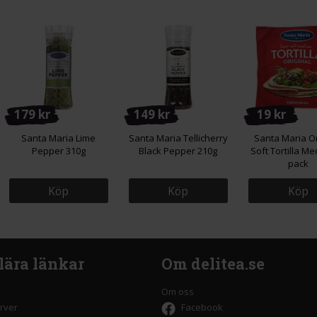
179 kr
149 kr
19 kr
Santa Maria Lime
Santa Maria Tellicherry
Santa Maria Or
Pepper 310g
Black Pepper 210g
Soft Tortilla Me
pack
Köp
Köp
Köp
lära länkar
Om delitea.se
Om oss
rver
Facebook