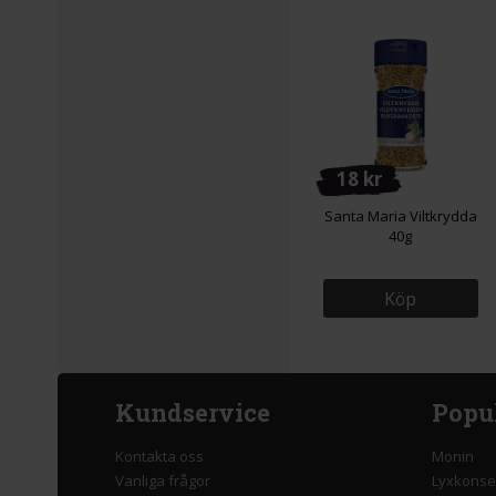
18 kr
Santa Maria Viltkrydda
40g
Köp
Kundservice
Popu
Kontakta oss
Monin
Vanliga frågor
Lyxkonse