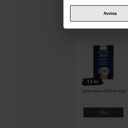
Avvisa
19 kr
Santa Maria Saffran 0,5g
Köp