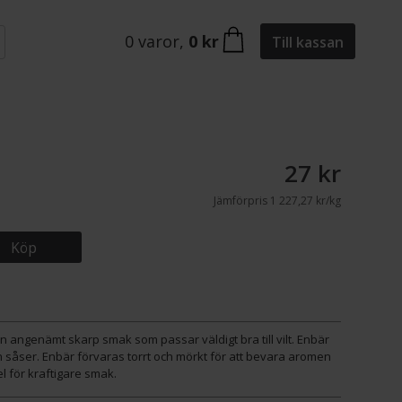
0
varor
,
0 kr
Till kassan
27 kr
Jämförpris
1 227,27 kr/kg
Köp
n angenämt skarp smak som passar väldigt bra till vilt. Enbär
och såser. Enbär förvaras torrt och mörkt för att bevara aromen
el för kraftigare smak.