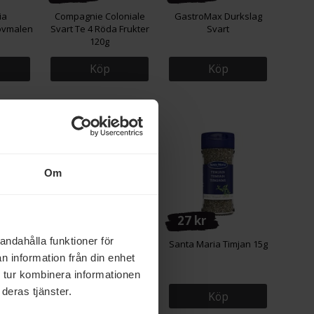
ia
Compagnie Coloniale
GastroMax Durkslag
ovmalen
Svart Te 4 Röda Frukter
Svart
120g
Köp
Köp
Om
40 kr
27 kr
andahålla funktioner för
Utvalda
GastroMax Slickepott
Santa Maria Timjan 15g
 100g
Silikon
n information från din enhet
 tur kombinera informationen
deras tjänster.
Köp
Köp