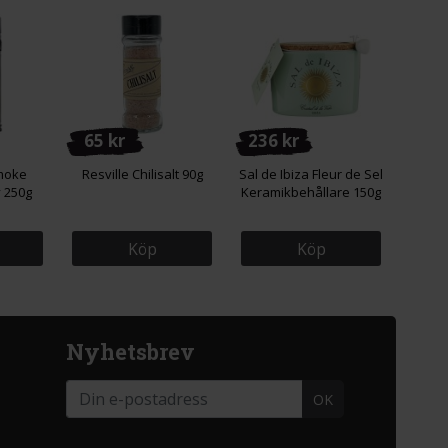
65 kr
236 kr
moke
Resville Chilisalt 90g
Sal de Ibiza Fleur de Sel
y 250g
Keramikbehållare 150g
Köp
Köp
Nyhetsbrev
OK