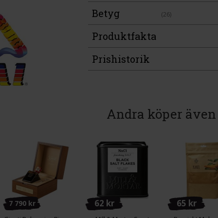
Betyg
(26)
Produktfakta
Prishistorik
Andra köper även
62 kr
65 kr
7 790 kr