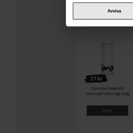
Avvisa
27 kr
Colombe Italienskt
Havssalt Finkornigt 500g
Köp