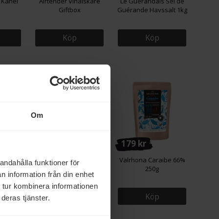
 Kanel
Airtender Vinälskare
Le Guérandais Sel de
Giftbox
Guérande Havssalt 1kg
Köp
Köp
Om
23 kr
179 kr
uerande
Mutti Tomatpuré
Valrhona Caraibe 66%
andahålla funktioner för
87g
Dubbelkoncentrerad
250g
n information från din enhet
200g
 tur kombinera informationen
Köp
Köp
deras tjänster.