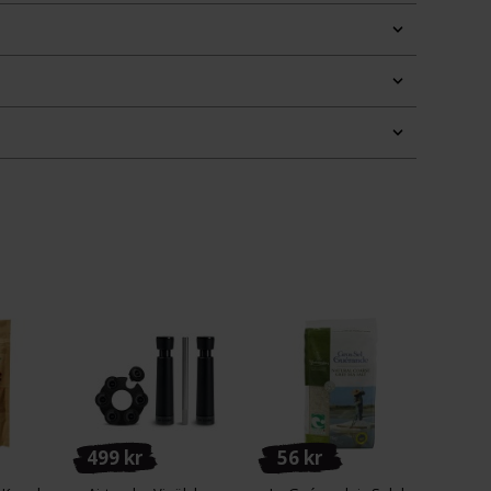
499 kr
56 kr