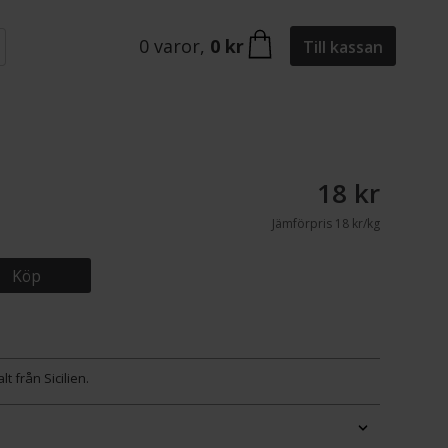
0
varor
,
0 kr
Till kassan
18 kr
Jämförpris
18 kr/kg
Köp
t från Sicilien.