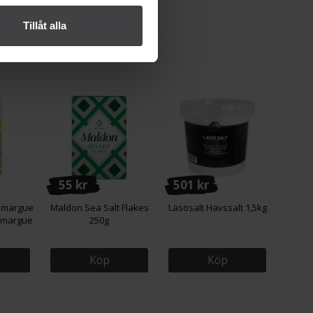
Tillåt alla
55 kr
501 kr
Camargue
Maldon Sea Salt Flakes
Läsösalt Havssalt 1,5kg
amargue
250g
Köp
Köp