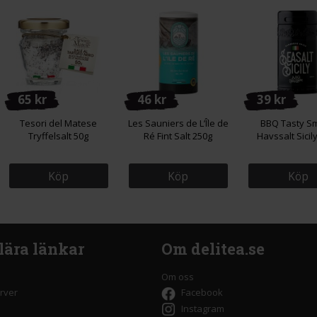
65 kr
46 kr
39 kr
Tesori del Matese
Les Sauniers de L’Île de
BBQ Tasty S
Tryffelsalt 50g
Ré Fint Salt 250g
Havssalt Sicil
Köp
Köp
Köp
lära länkar
Om delitea.se
Om oss
rver
Facebook
Instagram