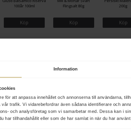
Giusti Balsamico Riserva
Mill & Mortar Svart
Persiskt Malen
100år 100ml
Flingsalt 80g
200g
Köp
Köp
Köp
Eko
Information
59 kr
114 kr
46 kr
cookies
Biofood Kokosflingor
Fontana Olivolja Original
Collitali Salt G
e för att anpassa innehållet och annonserna till användarna, tillh
250g
Extra Virgin 500ml
Kvarn 15cm 
vår trafik. Vi vidarebefordrar även sådana identifierare och anna
nnons- och analysföretag som vi samarbetar med. Dessa kan i sin
Köp
Köp
Köp
har tillhandahållit eller som de har samlat in när du har använt 