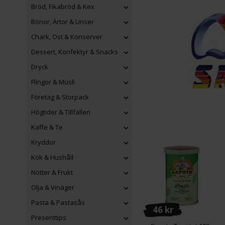
Bröd, Fikabröd & Kex
Bönor, Ärtor & Linser
Chark, Ost & Konserver
Dessert, Konfektyr & Snacks
Dryck
Flingor & Müsli
Företag & Storpack
Högtider & Tillfällen
Kaffe & Te
Kryddor
Kök & Hushåll
Nötter & Frukt
Olja & Vinäger
Pasta & Pastasås
46 kr
Presenttips