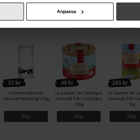
Anpassa
Relaterade varor
23 kr
46 kr
283 kr
Colombe Italienskt
Le Saunier de Camargue
Le Saunier de 
Havssalt Finkornigt 250g
Havssalt från Camargue
Havssalt från C
125g
1kg
Köp
Köp
Köp