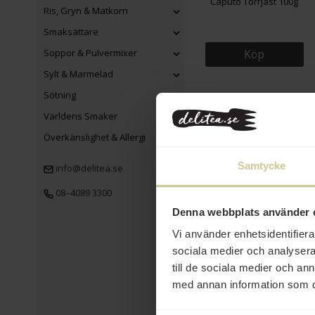
Caputo Torrjäst 100g
Ris, Gryn & Matkorn
Smaksättare
Soppor & Pulvermixer
Köp
Sylt & Marmelad
Sötning
Världens Smaker
Överkänslighet & Allergi
Samtycke
info@delitea.se
08–4089 3300
330 kr
Denna webbplats använder 
Marutomo Dashi No
Vi använder enhetsidentifierar
Moto Fiskbuljong 1kg
sociala medier och analysera 
till de sociala medier och a
Köp
med annan information som du 