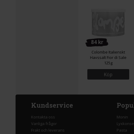
84 kr
Colombe Italienskt
Havssalt Fior di Sale
125g
Köp
Kundservice
Popu
Kontakta oss
Monin
Vanliga frågor
Lyxkonse
Frakt och leverans
Pasta