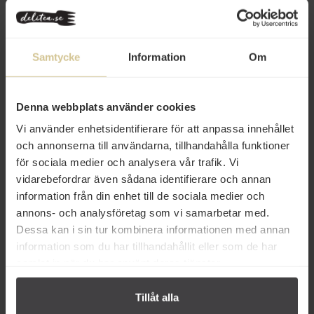
Samtycke
Information
Om
159 kr
79 kr
Denna webbplats använder cookies
Rudenstams Rudu Cider 2,25%
Rudenstams Svartvinbärssaft
75cl
50cl
Vi använder enhetsidentifierare för att anpassa innehållet
och annonserna till användarna, tillhandahålla funktioner
Köp
Köp
för sociala medier och analysera vår trafik. Vi
vidarebefordrar även sådana identifierare och annan
information från din enhet till de sociala medier och
annons- och analysföretag som vi samarbetar med.
Dessa kan i sin tur kombinera informationen med annan
information som du har tillhandahållit eller som de har
samlat in när du har använt deras tjänster.
Tillåt alla