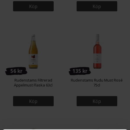
Köp
Köp
56 kr
135 kr
Rudenstams Filtrerad
Rudenstams Rudu Must Rosé
Äppelmust Flaska 63cl
75cl
Köp
Köp