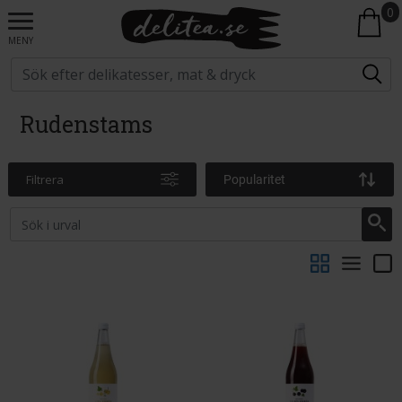
0
MENY
Rudenstams
Filtrera
Popularitet