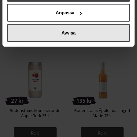
110 kr
128 kr
Rudenstams Äpplemust
Rudenstams Äpplemust
Anpassa
Discovery 75cl
Transparent Blanche 75cl
Köp
Köp
Avvisa
27 kr
135 kr
Rudenstams Mousserande
Rudenstams Äpplemust Ingrid
Äpple Burk 25cl
Marie 75cl
Köp
Köp