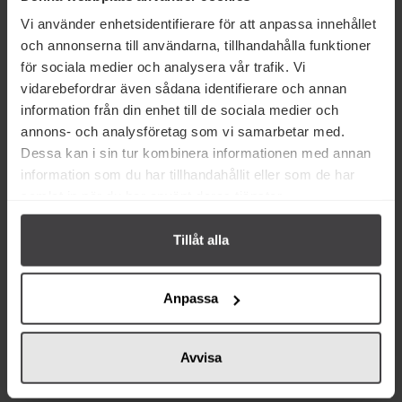
Vi använder enhetsidentifierare för att anpassa innehållet
och annonserna till användarna, tillhandahålla funktioner
för sociala medier och analysera vår trafik. Vi
vidarebefordrar även sådana identifierare och annan
information från din enhet till de sociala medier och
Relaterade varor
annons- och analysföretag som vi samarbetar med.
Dessa kan i sin tur kombinera informationen med annan
information som du har tillhandahållit eller som de har
samlat in när du har använt deras tjänster.
Tillåt alla
37 kr
56 kr
Anpassa
Redhead Chili Cheese 150g
Torres Chips XV Olivolja 125g
Avvisa
Köp
Köp