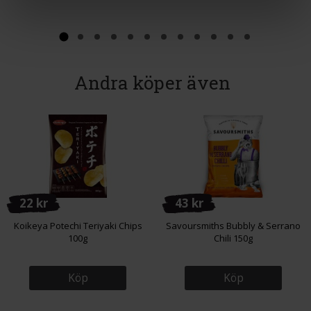
Andra köper även
22 kr
43 kr
Koikeya Potechi Teriyaki Chips
Savoursmiths Bubbly & Serrano
100g
Chili 150g
Köp
Köp