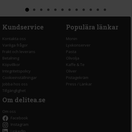
Kundservice
Populära länkar
Kontakta oss
Monin
Vanliga frågor
Lyxkonserver
Frakt och leverans
Pasta
Betalning
Olivolja
Köpvillkor
Kaffe & Te
Integritetspolicy
Oliver
Cookieinställningar
Pistagekräm
Jobba hos oss
Press
/
Länkar
Tillgänglighet
Om delitea.se
Om oss
Facebook
Instagram
LinkedIn