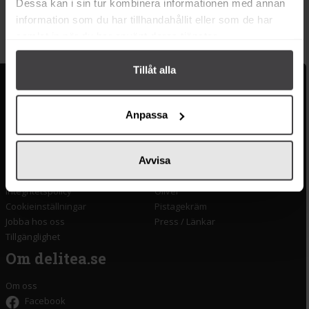
Dessa kan i sin tur kombinera informationen med annan
Köp
Köp
information som du har tillhandahållit eller som de har
samlat in när du har använt deras tjänster.
Tillåt alla
Kundservice
Populära länkar
Anpassa
Kontakta oss
Monin
Vanliga frågor
Lyxkonserver
Frakt och leverans
Pasta
Avvisa
Betalning
Olivolja
Köpvillkor
Kaffe & Te
Integritetspolicy
Oliver
Cookieinställningar
Pistagekräm
Jobba hos oss
Press
/
Länkar
Tillgänglighet
Om delitea.se
Om oss
Facebook