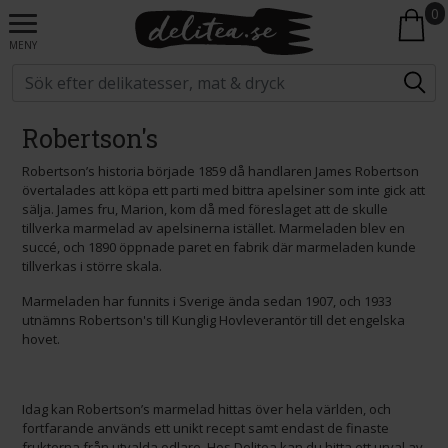
0
MENY
Robertson's
Robertson’s historia började 1859 då handlaren James Robertson
övertalades att köpa ett parti med bittra apelsiner som inte gick att
sälja. James fru, Marion, kom då med föreslaget att de skulle
tillverka marmelad av apelsinerna istället. Marmeladen blev en
succé, och 1890 öppnade paret en fabrik där marmeladen kunde
tillverkas i större skala.
Marmeladen har funnits i Sverige ända sedan 1907, och 1933
utnämns Robertson's till Kunglig Hovleverantör till det engelska
hovet.
Idag kan Robertson’s marmelad hittas över hela världen, och
fortfarande används ett unikt recept samt endast de finaste
frukterna från utvalda odlare. Hos Delitea kan du hitta ett urval av