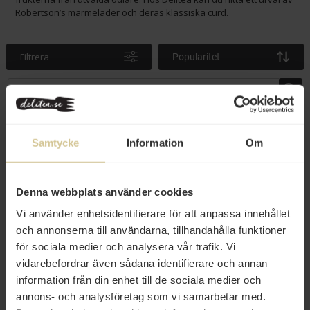
Robertson’s marmelader och deras klassiska curd.
Filtrera
Popularitet
Samtycke
Information
Om
Denna webbplats använder cookies
Vi använder enhetsidentifierare för att anpassa innehållet
och annonserna till användarna, tillhandahålla funktioner
för sociala medier och analysera vår trafik. Vi
25 kr
25 kr
vidarebefordrar även sådana identifierare och annan
Robertson's Citronmarmelad
Robertson's Lemon Curd 340g
information från din enhet till de sociala medier och
Silver Shred 340g
annons- och analysföretag som vi samarbetar med.