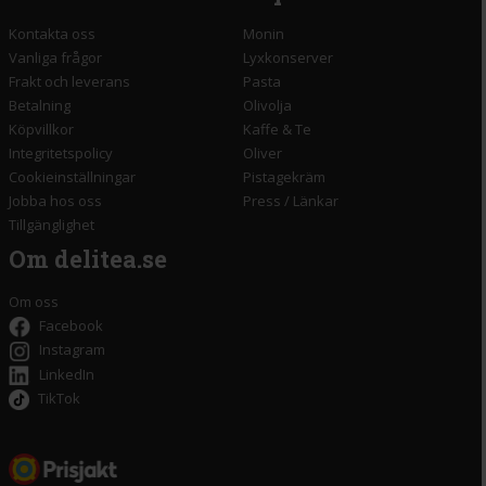
Kontakta oss
Monin
Vanliga frågor
Lyxkonserver
Frakt och leverans
Pasta
Betalning
Olivolja
Köpvillkor
Kaffe & Te
Integritetspolicy
Oliver
Cookieinställningar
Pistagekräm
Jobba hos oss
Press
/
Länkar
Tillgänglighet
Om delitea.se
Om oss
Facebook
Instagram
LinkedIn
TikTok