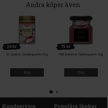
Andra köper även
24 kr
75 kr
Dr. Oetker Gelatinpulver 65g
Mill & Mortar Hallonpulver 50g
Köp
Köp
Kundservice
Populära länkar