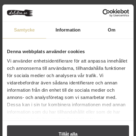
Relaterade varor
Samtycke
Information
Om
Denna webbplats använder cookies
Vi använder enhetsidentifierare för att anpassa innehållet
och annonserna till användarna, tillhandahålla funktioner
49 kr
149 kr
för sociala medier och analysera vår trafik. Vi
La Chinata Paprika Rökt Söt 70g
Santa Maria Tellicherry Black
vidarebefordrar även sådana identifierare och annan
Pepper 210g
information från din enhet till de sociala medier och
annons- och analysföretag som vi samarbetar med.
Köp
Köp
Dessa kan i sin tur kombinera informationen med annan
information som du har tillhandahållit eller som de har
samlat in när du har använt deras tjänster.
Tillåt alla