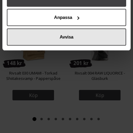
Från samma varumärke
Anpassa
Avvisa
148 kr
201 kr
Rivsalt 030 UMAMI - Torkad
Rivsalt 004 RAW LIQUORICE -
Shiitakesvamp - Papperspåse
Glasburk
Köp
Köp