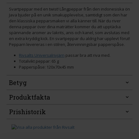
Svartpeppar med en twist! Långpeppar från den indonesiska ön
Java bjuder på en unik smakupplevelse, samtidigt som den har
den klassiska pepparsmaken vi alla känner till. När du river
denna peppar över dina maträtter kommer du att upptäcka
spännande aromer av lakrits, anis och kanel, som avslutas med
en extra kryddig kick. En svartpeppar du aldrig har upplevt förut!
Pepparn levereras i en stilren, återvinningsbar papperspåse.
Rivsalts Universalrivjärn
passar bra att riva med.
Totalvikt peppar: 65 g
Papperspåse: 120x70x45 mm
Betyg
Produktfakta
Prishistorik