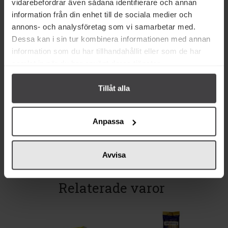
vidarebefordrar även sådana identifierare och annan
information från din enhet till de sociala medier och
annons- och analysföretag som vi samarbetar med.
Dessa kan i sin tur kombinera informationen med annan
information som du har tillhandahållit eller som de har
30 kr
37 kr
samlat in när du har använt deras tjänster.
Risberg Sjögräsnudlar 300g
Risberg Gochujang Koreansk
Fermenterad Chilipasta 200g
Tillåt alla
Köp
Köp
Anpassa
Avvisa
Relaterade varor