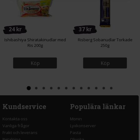
24 kr
37 kr
Ishibashiya Shiratakinudlar med
Risberg Sobanudlar Torkade
Ris 200g
250g
Köp
Köp
Kundservice
Populära länkar
Kontakta oss
Monin
Vanliga frågor
Lyxkonserver
Frakt och leverans
Pasta
Betalning
Olivolja