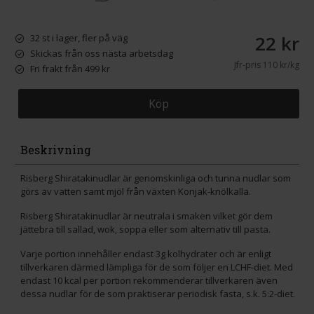
22 kr
32 st i lager, fler på väg
Skickas från oss nästa arbetsdag
Jfr-pris
110 kr/kg
Fri frakt från 499 kr
Köp
Beskrivning
Risberg Shiratakinudlar är genomskinliga och tunna nudlar som
görs av vatten samt mjöl från växten Konjak-knölkalla.
Risberg Shiratakinudlar är neutrala i smaken vilket gör dem
jättebra till sallad, wok, soppa eller som alternativ till pasta.
Varje portion innehåller endast 3g kolhydrater och är enligt
tillverkaren därmed lämpliga för de som följer en LCHF-diet. Med
endast 10 kcal per portion rekommenderar tillverkaren även
dessa nudlar för de som praktiserar periodisk fasta, s.k. 5:2-diet.