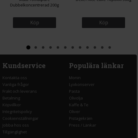
Dubbelkoncentrerad 200g
Köp
Köp
Kundservice
Populära länkar
Kontakta oss
Monin
Vanliga frågor
Lyxkonserver
Frakt och leverans
Pasta
Betalning
Olivolja
Köpvillkor
Kaffe & Te
Integritetspolicy
Oliver
Cookieinställningar
Pistagekräm
Jobba hos oss
Press
/
Länkar
Tillgänglighet