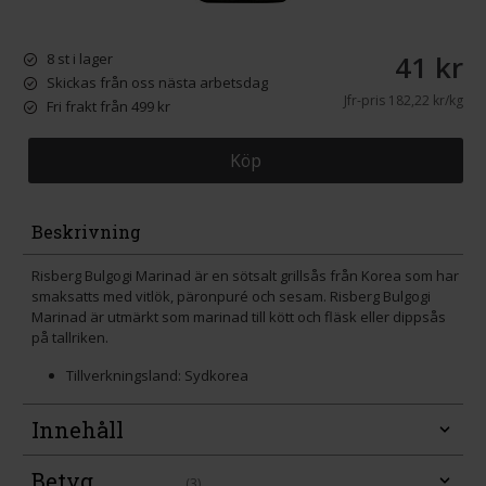
41 kr
8 st i lager
Skickas från oss nästa arbetsdag
Jfr-pris
182,22 kr/kg
Fri frakt från 499 kr
Köp
Beskrivning
Risberg Bulgogi Marinad är en sötsalt grillsås från Korea som har
smaksatts med vitlök, päronpuré och sesam. Risberg Bulgogi
Marinad är utmärkt som marinad till kött och fläsk eller dippsås
på tallriken.
Tillverkningsland: Sydkorea
Innehåll
Betyg
(3)