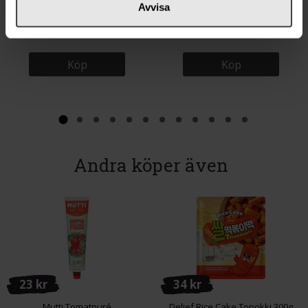
Avvisa
Risberg Ssamjang Grillsås 235g
Delief Bulgogi Koreansk BBQ-Sås
480g
Köp
Köp
Andra köper även
23 kr
34 kr
Mutti Tomatpuré
Delief Rice Cake Topokki 300g