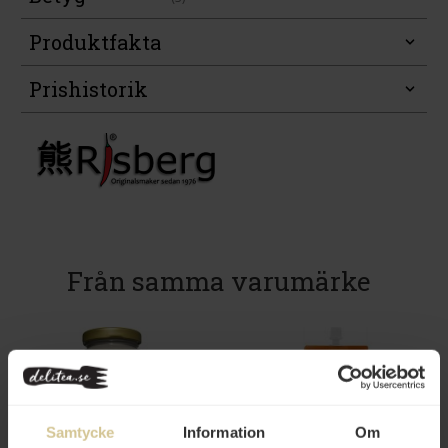
Produktfakta
Prishistorik
Från samma varumärke
Samtycke
Information
Om