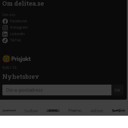
Om delitea.se
Om oss
Facebook
Instagram
LinkedIn
TikTok
9,00 / 10
Nyhetsbrev
OK