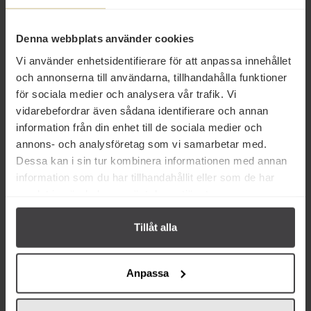
37 kr
37 kr
Risberg Vitlök Krossad 210g
Risberg Yuzu Juice 120ml
Denna webbplats använder cookies
Vi använder enhetsidentifierare för att anpassa innehållet
och annonserna till användarna, tillhandahålla funktioner
Köp
Köp
för sociala medier och analysera vår trafik. Vi
vidarebefordrar även sådana identifierare och annan
information från din enhet till de sociala medier och
annons- och analysföretag som vi samarbetar med.
Dessa kan i sin tur kombinera informationen med annan
Relaterade varor
information som du har tillhandahållit eller som de har
samlat in när du har använt deras tjänster.
Tillåt alla
Anpassa
40 kr
55 kr