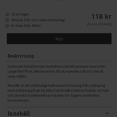
118 kr
10 st i lager
Skickas från oss nästa arbetsdag
Jfr-pris
472 kr/kg
Fri frakt från 499 kr
Köp
Beskrivning
Sicilianskt handskördat medelhavssalt tillsammans med chilin
Large Red Thick. Med kvarnen får du nymalet salt och chili till
varje måltid.
Resville är ett småskaligt mathantverksföretag från Lidköping
med inriktning på att förädla framförallt traktens frukter och bär
och utveckla traditionella produkter för dagens medvetna
konsumenter.
Innehåll