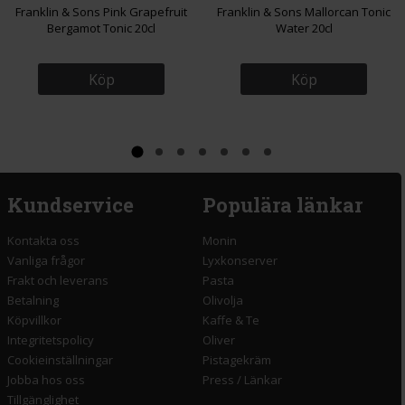
Franklin & Sons Pink Grapefruit
Franklin & Sons Mallorcan Tonic
Bergamot Tonic 20cl
Water 20cl
Köp
Köp
Kundservice
Populära länkar
Kontakta oss
Monin
Vanliga frågor
Lyxkonserver
Frakt och leverans
Pasta
Betalning
Olivolja
Köpvillkor
Kaffe & Te
Integritetspolicy
Oliver
Cookieinställningar
Pistagekräm
Jobba hos oss
Press
/
Länkar
Tillgänglighet