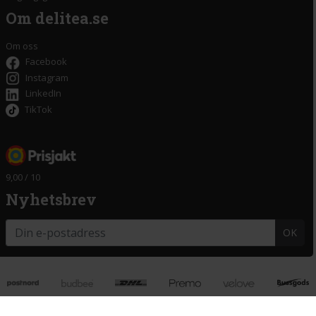
Om delitea.se
Om oss
Facebook
Instagram
LinkedIn
TikTok
9,00 / 10
Nyhetsbrev
OK