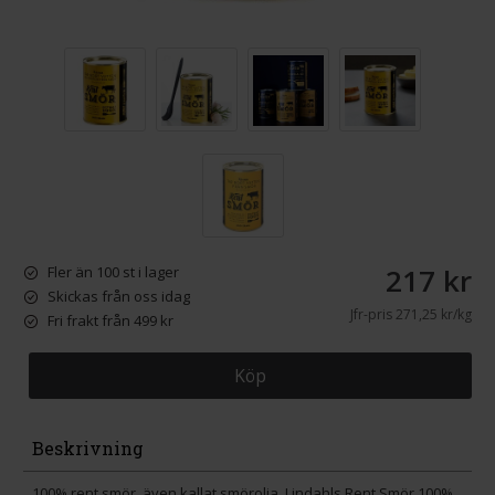
217 kr
Fler än 100 st i lager
Skickas från oss idag
Jfr-pris
271,25 kr/kg
Fri frakt från 499 kr
Köp
Beskrivning
100% rent smör, även kallat smörolja. Lindahls Rent Smör 100%