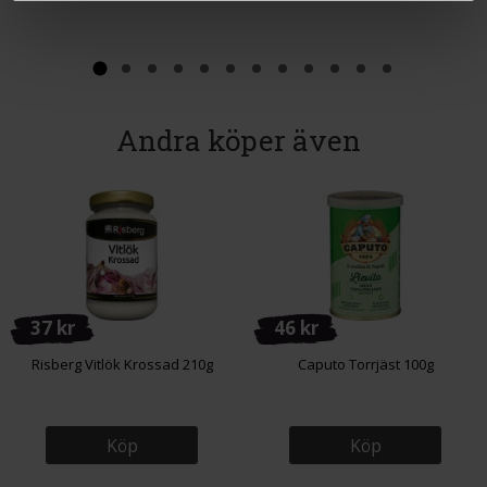
Andra köper även
37 kr
46 kr
Risberg Vitlök Krossad 210g
Caputo Torrjäst 100g
Köp
Köp