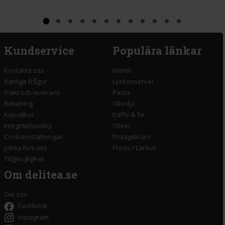
Kundservice
Populära länkar
Kontakta oss
Monin
Vanliga frågor
Lyxkonserver
Frakt och leverans
Pasta
Betalning
Olivolja
Köpvillkor
Kaffe & Te
Integritetspolicy
Oliver
Cookieinställningar
Pistagekräm
Jobba hos oss
Press
/
Länkar
Tillgänglighet
Om delitea.se
Om oss
Facebook
Instagram