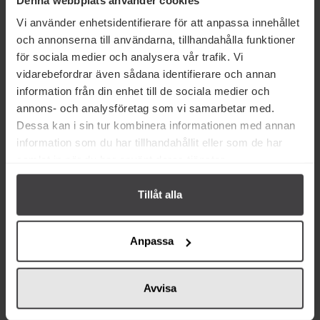
Prishistorik
Vi använder enhetsidentifierare för att anpassa innehållet
och annonserna till användarna, tillhandahålla funktioner
för sociala medier och analysera vår trafik. Vi
vidarebefordrar även sådana identifierare och annan
information från din enhet till de sociala medier och
Relaterade varor
annons- och analysföretag som vi samarbetar med.
Dessa kan i sin tur kombinera informationen med annan
Eko
information som du har tillhandahållit eller som de har
samlat in när du har använt deras tjänster.
Tillåt alla
25 kr
219 kr
Anpassa
Solrosolja 810ml
Ghee Easy Naturell 500g
Avvisa
Köp
Köp