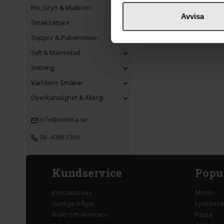
Ris, Gryn & Matkorn
Avvisa
Smaksättare
Soppor & Pulvermixer
Sylt & Marmelad
Sötning
Världens Smaker
Överkänslighet & Allergi
info@delitea.se
08–4089 3300
Kundservice
Popu
Kontakta oss
Monin
Vanliga frågor
Lyxkonse
Frakt och leverans
Pasta