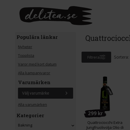
Gå till huvudinnehåll
Quattrociocc
Populära länkar
Nyheter
Topplista
Sortera:
Filtrera
Varor med kort datum
Alla kampanjvaror
Varumärken
Välj varumärke
Alla varumärken
299 kr
Kategorier
Quattrociocchi Extra
Bakning
Jungfruolivolja Olio di