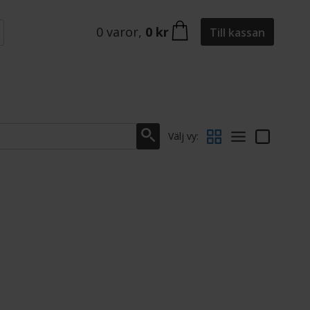
0
varor
,
0 kr
Till kassan
Välj vy: