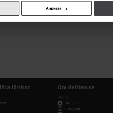
Anpassa
lära länkar
Om delitea.se
Om oss
rver
Facebook
Instagram