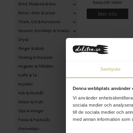
Roma IGP 500ml
Bröd, Fikabröd & Kex
Bönor, Ärtor & Linser
Mer info
Chark, Ost & Konserver
Dessert, Konfektyr & Snacks
Dryck
Flingor & Müsli
Företag & Storpack
Högtider & Tillfällen
Samtycke
Kaffe & Te
Kryddor
Denna webbplats använder 
Kök & Hushåll
Vi använder enhetsidentifierar
Nötter & Frukt
sociala medier och analysera 
Olja & Vinäger
till de sociala medier och a
med annan information som du 
Pasta & Pastasås
Presenttips