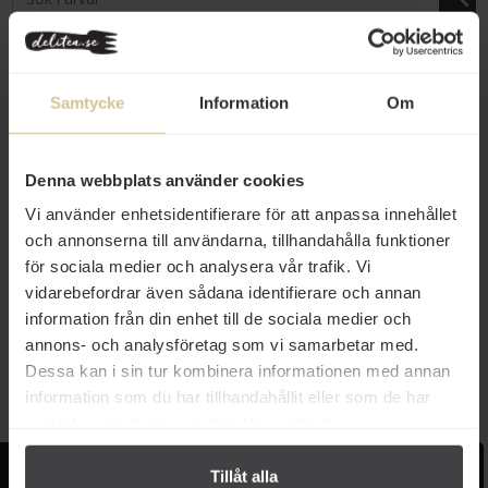
Samtycke
Information
Om
Denna webbplats använder cookies
Vi använder enhetsidentifierare för att anpassa innehållet
och annonserna till användarna, tillhandahålla funktioner
43 kr
för sociala medier och analysera vår trafik. Vi
Pyramidbageriet Dala Järna
vidarebefordrar även sådana identifierare och annan
Surdegsknäcke 500g
information från din enhet till de sociala medier och
annons- och analysföretag som vi samarbetar med.
Köp
Dessa kan i sin tur kombinera informationen med annan
information som du har tillhandahållit eller som de har
samlat in när du har använt deras tjänster.
Kundservice
Populära länkar
Tillåt alla