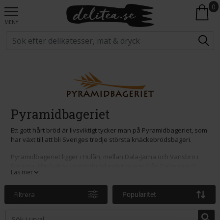
0
MENY
Pyramidbageriet
Ett gott hårt bröd är livsviktigt tycker man på Pyramidbageriet, som
har växt till att bli Sveriges tredje största knäckebrödsbageri.
Pyramidbageriet ligger i Hulån, mellan Dala-Järna och Vansbro i
Dalarna. Här bakas knäckebröd enligt recept från Dalarna och
Läs mer
Egyptens gamla bondekultur.
Filtrera
Popularitet