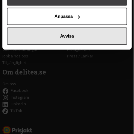
Kontakta oss
Monin
Anpassa
Vanliga frågor
Lyxkonserver
Frakt och leverans
Pasta
Betalning
Olivolja
Avvisa
Köpvillkor
Kaffe & Te
Integritetspolicy
Oliver
Cookieinställningar
Pistagekräm
Jobba hos oss
Press
/
Länkar
Tillgänglighet
Om delitea.se
Om oss
Facebook
Instagram
LinkedIn
TikTok