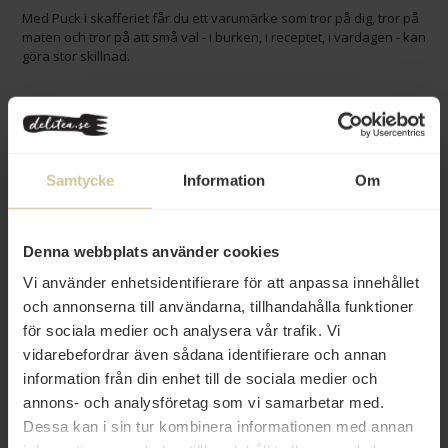
Med Puck i skafferiet får du ett varumärke som tror på dig, tror på
maten och tror på att små val - i burken, i receptet, i vardagen - kan
göra stor skillnad.
Filtrera
Popularitet
Samtycke
Information
Om
Denna webbplats använder cookies
Vi använder enhetsidentifierare för att anpassa innehållet
och annonserna till användarna, tillhandahålla funktioner
för sociala medier och analysera vår trafik. Vi
vidarebefordrar även sådana identifierare och annan
information från din enhet till de sociala medier och
annons- och analysföretag som vi samarbetar med.
62 kr
104 kr
Dessa kan i sin tur kombinera informationen med annan
Puck Creamy Spread 500g
Puck Creamy Spread 910g