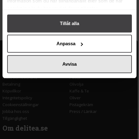
information som du har tillhandahållit eller som de har
samlat in när du har använt deras tjänster.
Köp
Köp
Tillåt alla
Anpassa
Kundservice
Populära länkar
Kontakta oss
Monin
Avvisa
Vanliga frågor
Lyxkonserver
Frakt och leverans
Pasta
Betalning
Olivolja
Köpvillkor
Kaffe & Te
Integritetspolicy
Oliver
Cookieinställningar
Pistagekräm
Jobba hos oss
Press
/
Länkar
Tillgänglighet
Om delitea.se