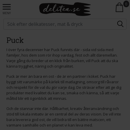
0
MENY
Puck
I över fyra decennier har Puck funnits där - sida vid sida med
familjer, hos dem som rör ihop vardag, fest och allt däremellan.
Varje gång du breder ut en klick från burken, vill Puck att du ska
känna trygghet, näring och originalitet.
Puck är mer än bara en ost - de är en partner i köket. Puck har
byggt sitt varumärke på kärlek till matlagning, omsorg till råvaror
och respekt för de val du gör varje dag. De strävar efter att ge dig
produkter med kvalitet du kan se, smaka och känna, så att varje
måltid blir ett ögonblick att minnas.
Och de stannar inte där. Hållbarhet, kreativ återanvändning och
stöd till lokala initiativ är en central del av deras vision. De vill inte
bara leverera god ost, de vill bidra till en bättre matscen, ett
varmare samhälle och en planet vi kan leva med.