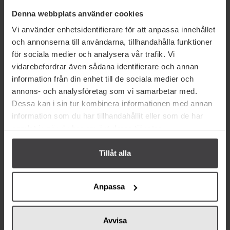
Denna webbplats använder cookies
Produktfakta
Vi använder enhetsidentifierare för att anpassa innehållet
Prishistorik
och annonserna till användarna, tillhandahålla funktioner
för sociala medier och analysera vår trafik. Vi
vidarebefordrar även sådana identifierare och annan
information från din enhet till de sociala medier och
Andra köper även
annons- och analysföretag som vi samarbetar med.
Dessa kan i sin tur kombinera informationen med annan
information som du har tillhandahållit eller som de har
samlat in när du har använt deras tjänster.
Tillåt alla
26 kr
49 kr
Anpassa
Abba Champinjon- &
Tulip Burkskinka 340g
Skinkstuvning 185g
Avvisa