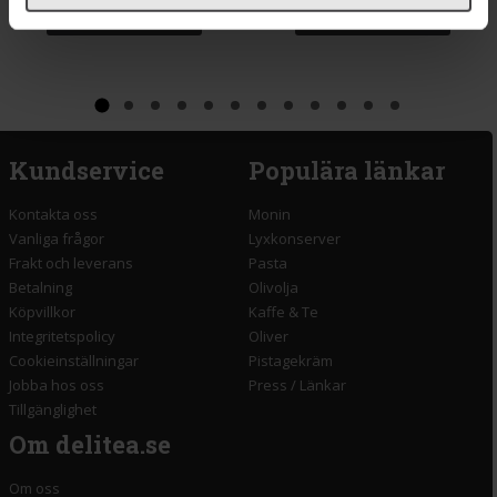
Köp
Köp
Kundservice
Populära länkar
Kontakta oss
Monin
Vanliga frågor
Lyxkonserver
Frakt och leverans
Pasta
Betalning
Olivolja
Köpvillkor
Kaffe & Te
Integritetspolicy
Oliver
Cookieinställningar
Pistagekräm
Jobba hos oss
Press
/
Länkar
Tillgänglighet
Om delitea.se
Om oss