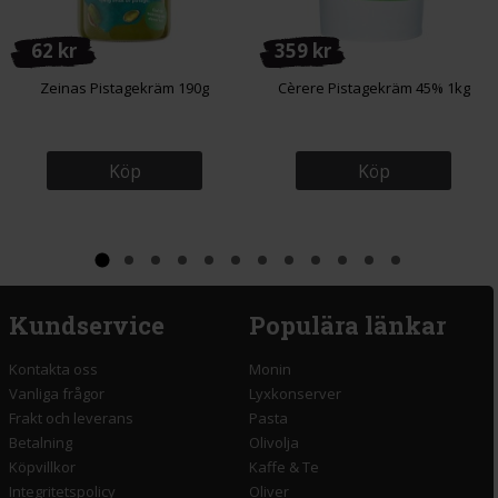
62 kr
359 kr
Zeinas Pistagekräm 190g
Cèrere Pistagekräm 45% 1kg
Köp
Köp
Kundservice
Populära länkar
Kontakta oss
Monin
Vanliga frågor
Lyxkonserver
Frakt och leverans
Pasta
Betalning
Olivolja
Köpvillkor
Kaffe & Te
Integritetspolicy
Oliver