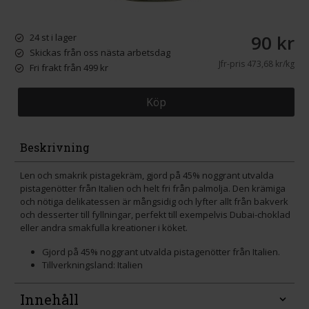
90 kr
24 st i lager
Skickas från oss nästa arbetsdag
Jfr-pris
473,68 kr/kg
Fri frakt från 499 kr
Köp
Beskrivning
Len och smakrik pistagekräm, gjord på 45% noggrant utvalda
pistagenötter från Italien och helt fri från palmolja. Den krämiga
och nötiga delikatessen är mångsidig och lyfter allt från bakverk
och desserter till fyllningar, perfekt till exempelvis Dubai-choklad
eller andra smakfulla kreationer i köket.
Gjord på 45% noggrant utvalda pistagenötter från Italien.
Tillverkningsland: Italien
Innehåll