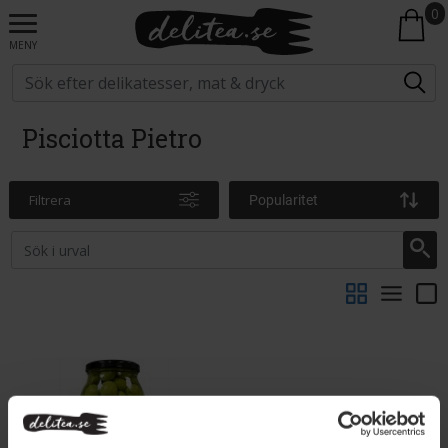
0
MENY
Pisciotta Pietro
Filtrera
Popularitet