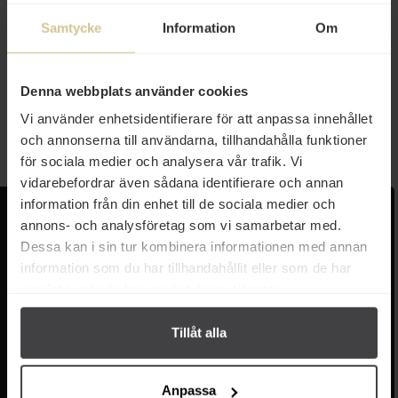
Samtycke
Information
Om
125 kr
Pisciotta Pietro Nocellara Oliver
Gröna 1050g
Denna webbplats använder cookies
Vi använder enhetsidentifierare för att anpassa innehållet
Köp
och annonserna till användarna, tillhandahålla funktioner
för sociala medier och analysera vår trafik. Vi
vidarebefordrar även sådana identifierare och annan
information från din enhet till de sociala medier och
Kundservice
Populära länkar
annons- och analysföretag som vi samarbetar med.
Dessa kan i sin tur kombinera informationen med annan
Kontakta oss
Monin
information som du har tillhandahållit eller som de har
Vanliga frågor
Lyxkonserver
samlat in när du har använt deras tjänster.
Frakt och leverans
Pasta
Betalning
Olivolja
Köpvillkor
Kaffe & Te
Tillåt alla
Integritetspolicy
Oliver
Cookieinställningar
Pistagekräm
Jobba hos oss
Press
/
Länkar
Anpassa