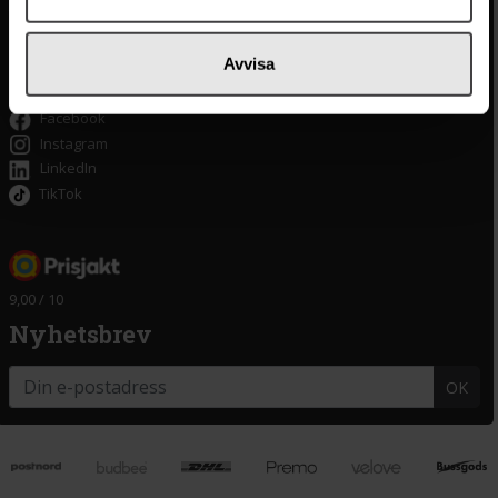
Tillgänglighet
Om delitea.se
Avvisa
Om oss
Facebook
Instagram
LinkedIn
TikTok
9,00 / 10
Nyhetsbrev
OK