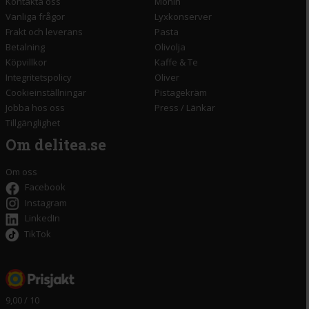
Kontakta oss
Monin
Vanliga frågor
Lyxkonserver
Frakt och leverans
Pasta
Betalning
Olivolja
Köpvillkor
Kaffe & Te
Integritetspolicy
Oliver
Cookieinställningar
Pistagekräm
Jobba hos oss
Press
/
Länkar
Tillgänglighet
Om delitea.se
Om oss
Facebook
Instagram
LinkedIn
TikTok
9,00 / 10