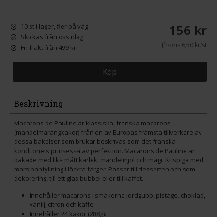
156 kr
10 st i lager, fler på väg
Skickas från oss idag
Jfr-pris
6,50 kr/st
Fri frakt från 499 kr
Köp
Beskrivning
Macarons de Pauline är klassiska, franska macarons
(mandelmarängkakor) från en av Europas främsta tillverkare av
dessa bakelser som brukar beskrivas som det franska
konditoriets prinsessa av perfektion. Macarons de Pauline är
bakade med lika mått kärlek, mandelmjöl och magi. Krispiga med
marsipanfyllning i läckra färger. Passar till desserten och som
dekorering, till ett glas bubbel eller till kaffet.
Innehåller macarons i smakerna jordgubb, pistage. choklad,
vanilj, citron och kaffe.
Innehåller 24 kakor (288g).