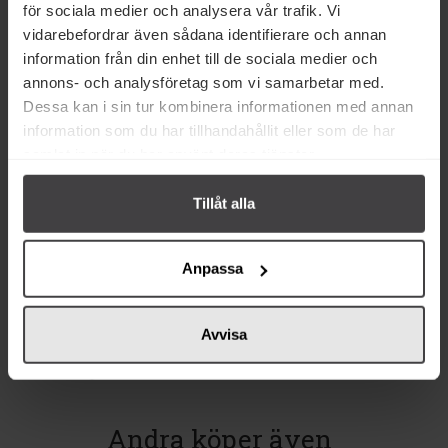
Relaterade varor
för sociala medier och analysera vår trafik. Vi
vidarebefordrar även sådana identifierare och annan
information från din enhet till de sociala medier och
annons- och analysföretag som vi samarbetar med.
Dessa kan i sin tur kombinera informationen med annan
information som du har tillhandahållit eller som de har
samlat in när du har använt deras tjänster.
84 kr
40 kr
Tillåt alla
Mañan Friterade & Saltade
Fazer Marianne Toffee 200g
Marconamandlar 250g
Anpassa
Köp
Köp
Avvisa
Andra köper även