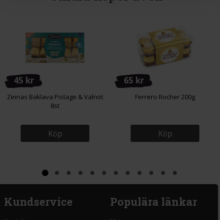
45 kr
65 kr
Zeinas Baklava Pistage & Valnöt
Ferrero Rocher 200g
8st
Köp
Köp
Kundservice
Populära länkar