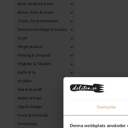
Bröd, Fikabröd & Kex
Bönor, Ärtor & Linser
Chark, Ost & Konserver
Dessert, Konfektyr & Snacks
Dryck
Flingor & Müsli
Företag & Storpack
Högtider & Tillfällen
Kaffe & Te
Kryddor
Kök & Hushåll
Nötter & Frukt
Olja & Vinäger
Samtycke
Pasta & Pastasås
Presenttips
Denna webbplats använder 