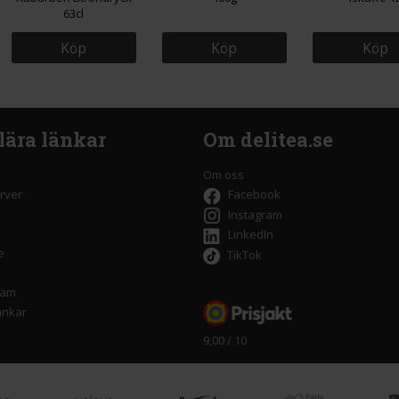
63cl
Köp
Köp
Köp
lära länkar
Om delitea.se
Om oss
rver
Facebook
Instagram
LinkedIn
e
TikTok
räm
änkar
9,00 / 10