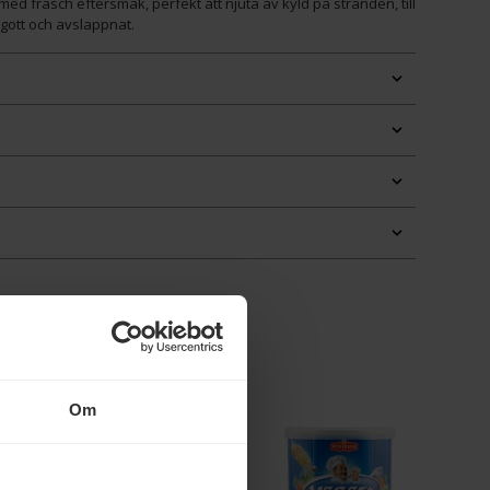
 fräsch eftersmak, perfekt att njuta av kyld på stranden, till
t gott och avslappnat.
Om