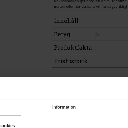
Kokossmaken ger drycken en mjuk sötma med
maten eller när du bara vill ha något riktig
Innehåll
Betyg
(2)
Produktfakta
Prishistorik
Andra köper även
Information
cookies