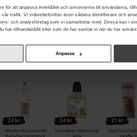
e för att anpassa innehållet och annonserna till användarna, tillh
vår trafik. Vi vidarebefordrar även sådana identifierare och anna
37 kr
19 kr
24 kr
nnons- och analysföretag som vi samarbetar med. Dessa kan i sin
har tillhandahållit eller som de har samlat in när du har använt 
Verduijn Kex Pecorino &
Pacha Drink Äpple 33cl
Otto Lemo
Tryffel 75g
Elderflower 
Köp
Köp
Köp
Anpassa
24 kr
34 kr
21 kr
Tillmans Mousserande
Dansukker Glykossirap
Geia Food Cap
Rabarber/citrondryck
400g
Iskaffe 1