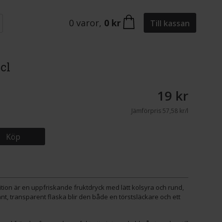
0
varor
,
0 kr
Till kassan
cl
19 kr
Jämförpris
57,58 kr/l
Köp
ion är en uppfriskande fruktdryck med lätt kolsyra och rund,
nt, transparent flaska blir den både en törstsläckare och ett