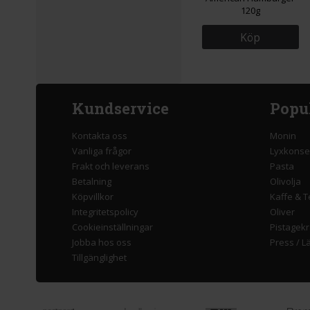
120g
Köp
Kundservice
Popu
Kontakta oss
Monin
Vanliga frågor
Lyxkonse
Frakt och leverans
Pasta
Betalning
Olivolja
Köpvillkor
Kaffe & T
Integritetspolicy
Oliver
Cookieinställningar
Pistagek
Jobba hos oss
Press
/
L
Tillgänglighet