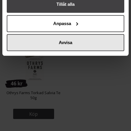
50g
Tillåt alla
Köp
Köp
Anpassa
Avvisa
46 kr
Othrys Farms Torkad Salvia Te
50g
Köp