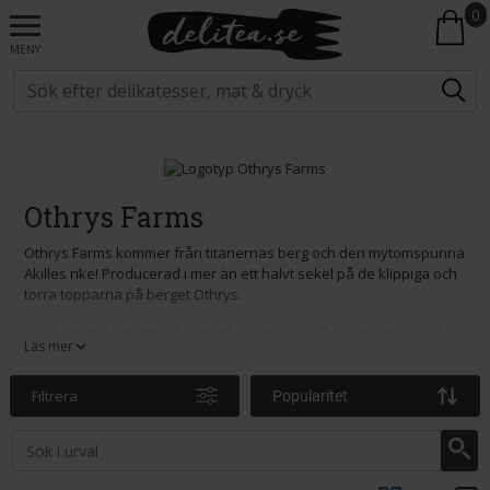
0
MENY
Othrys Farms
Othrys Farms kommer från titanernas berg och den mytomspunna
Akilles rike! Producerad i mer än ett halvt sekel på de klippiga och
torra topparna på berget Othrys.
Produkterna handplockas fortfarande varje år i maj och juni på
Läs mer
det traditionella sättet. Kryddorna och örterna rengörs sedan
noggrant och torkas i skugga för att bevara all sin doft och smak.
Filtrera
Popularitet