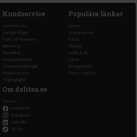
Kundservice
Populära länkar
Kontakta oss
Monin
Vanliga frågor
Lyxkonserver
Frakt och leverans
Pasta
Betalning
Olivolja
Köpvillkor
Kaffe & Te
Integritetspolicy
Oliver
Cookieinställningar
Pistagekräm
Jobba hos oss
Press
/
Länkar
Tillgänglighet
Om delitea.se
Om oss
Facebook
Instagram
LinkedIn
TikTok