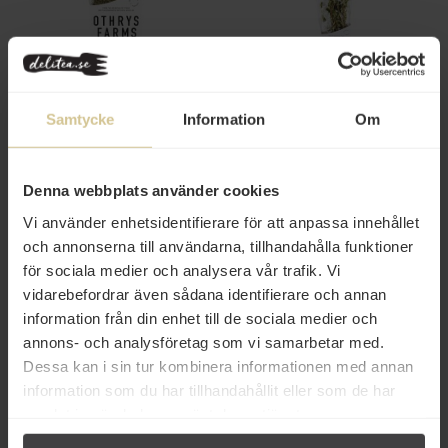
46 kr
46 kr
Othrys Farms Basilika Torkad
Othrys Farms Oregano Kvistar
Samtycke
Information
Om
50g
Torkade 50g
Köp
Mer info
Denna webbplats använder cookies
Vi använder enhetsidentifierare för att anpassa innehållet
och annonserna till användarna, tillhandahålla funktioner
för sociala medier och analysera vår trafik. Vi
vidarebefordrar även sådana identifierare och annan
information från din enhet till de sociala medier och
annons- och analysföretag som vi samarbetar med.
Dessa kan i sin tur kombinera informationen med annan
information som du har tillhandahållit eller som de har
46 kr
46 kr
samlat in när du har använt deras tjänster.
Othrys Farms Torkad Mynta 50g
Othrys Farms Rosmarin Torkad