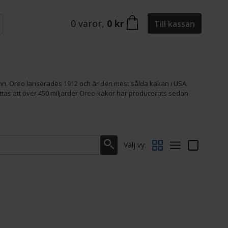
0
varor
,
0 kr
Till kassan
. Oreo lanserades 1912 och är den mest sålda kakan i USA.
attas att över 450 miljarder Oreo-kakor har producerats sedan
Välj vy: