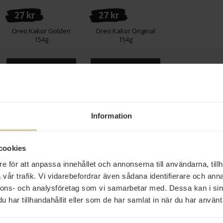
27 kr
27 kr
Oreo Kakor Golden
Oreo Kakor Original
154g
154g
Köp
Köp
Information
cookies
e för att anpassa innehållet och annonserna till användarna, tillh
vår trafik. Vi vidarebefordrar även sådana identifierare och anna
nnons- och analysföretag som vi samarbetar med. Dessa kan i sin
har tillhandahållit eller som de har samlat in när du har använt 