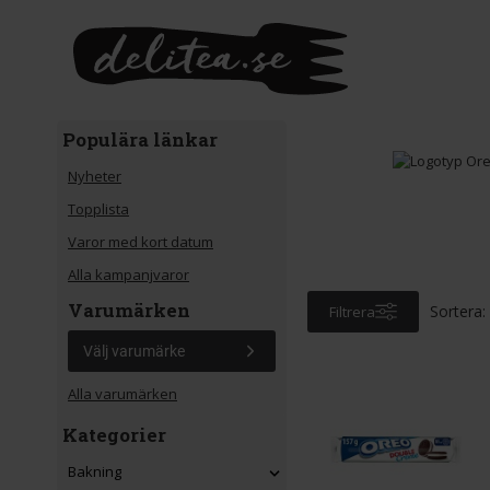
Gå till huvudinnehåll
Populära länkar
Nyheter
Topplista
Varor med kort datum
Alla kampanjvaror
Varumärken
Sortera:
Filtrera
Välj varumärke
Alla varumärken
Kategorier
Bakning