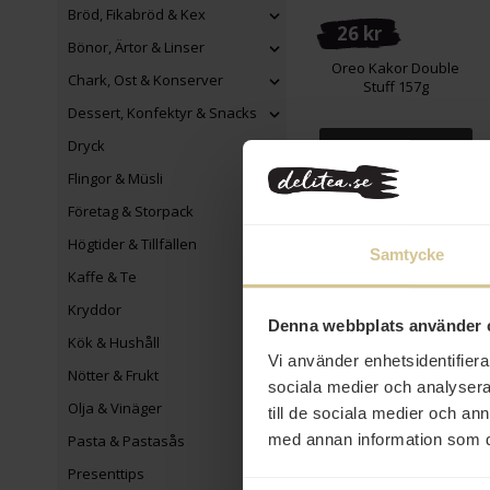
Bröd, Fikabröd & Kex
26 kr
Bönor, Ärtor & Linser
Oreo Kakor Double
Chark, Ost & Konserver
Stuff 157g
Dessert, Konfektyr & Snacks
Köp
Dryck
Flingor & Müsli
Företag & Storpack
Högtider & Tillfällen
Samtycke
Kaffe & Te
Kryddor
Denna webbplats använder 
Kök & Hushåll
Vi använder enhetsidentifierar
Nötter & Frukt
sociala medier och analysera 
Olja & Vinäger
till de sociala medier och a
med annan information som du 
Pasta & Pastasås
Presenttips