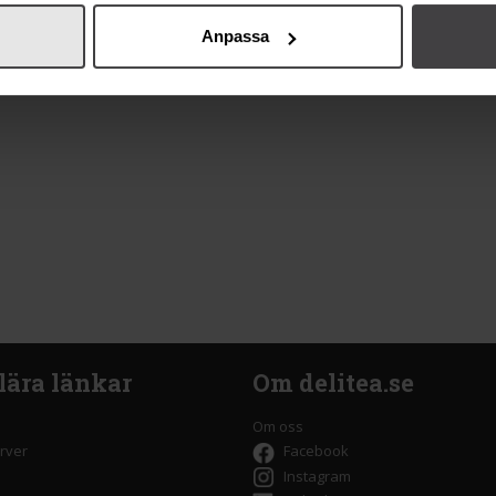
Anpassa
lära länkar
Om delitea.se
Om oss
rver
Facebook
Instagram