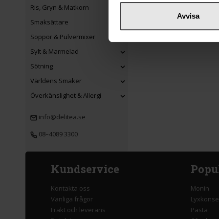
Ris, Gryn & Matkorn
Avvisa
Smaksättare
Soppor & Pulvermixer
Sylt & Marmelad
Sötning
Världens Smaker
Överkänslighet & Allergi
info@delitea.se
08–4089 3300
Kundservice
Popu
Kontakta oss
Monin
Vanliga frågor
Lyxkonse
Frakt och leverans
Pasta