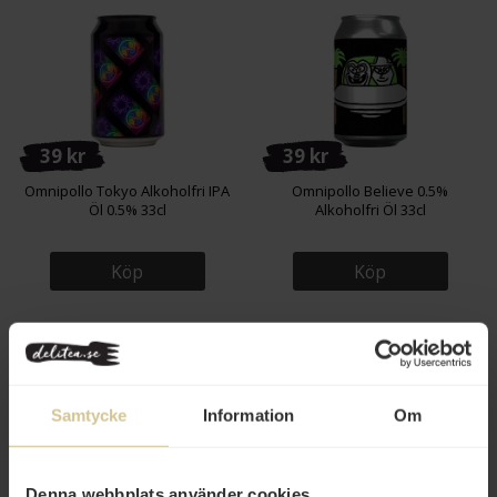
39 kr
39 kr
Omnipollo Tokyo Alkoholfri IPA
Omnipollo Believe 0.5%
Öl 0.5% 33cl
Alkoholfri Öl 33cl
Köp
Köp
Samtycke
Information
Om
Denna webbplats använder cookies