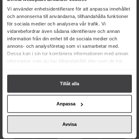
39 kr
50 kr
Vi använder enhetsidentifierare för att anpassa innehållet
Omnipollo Perikles Pilsner
Omnipollo Bianca Godfeather
och annonserna till användarna, tillhandahålla funktioner
Alkoholfri Öl 0.5% 33cl
Alkoholfri Öl 33cl
för sociala medier och analysera vår trafik. Vi
vidarebefordrar även sådana identifierare och annan
Köp
Köp
information från din enhet till de sociala medier och
annons- och analysföretag som vi samarbetar med.
Dessa kan i sin tur kombinera informationen med annan
information som du har tillhandahållit eller som de har
samlat in när du har använt deras tjänster.
Tillåt alla
Anpassa
32 kr
50 kr
Omnipollo Maz 0,3% Alkoholfri
Omnipollo Pleroma Brunch
Pale Ale Öl 33cl
Bomb Suröl 0.3% 33cl
Avvisa