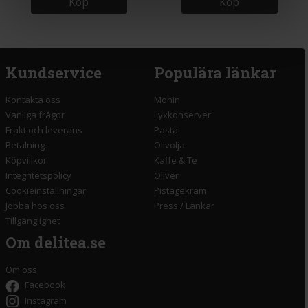
Köp
Köp
Kundservice
Populära länkar
Kontakta oss
Monin
Vanliga frågor
Lyxkonserver
Frakt och leverans
Pasta
Betalning
Olivolja
Köpvillkor
Kaffe & Te
Integritetspolicy
Oliver
Cookieinställningar
Pistagekräm
Jobba hos oss
Press
/
Länkar
Tillgänglighet
Om delitea.se
Om oss
Facebook
Instagram