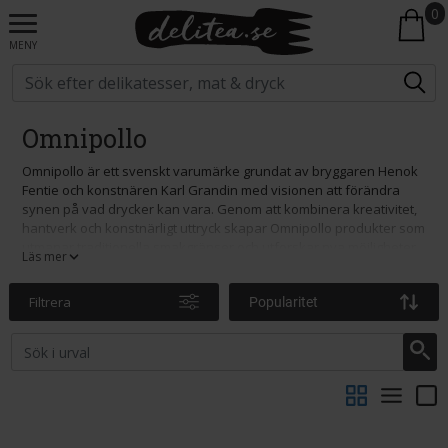
0
MENY
Omnipollo
Omnipollo är ett svenskt varumärke grundat av bryggaren Henok
Fentie och konstnären Karl Grandin med visionen att förändra
synen på vad drycker kan vara. Genom att kombinera kreativitet,
hantverk och konstnärligt uttryck skapar Omnipollo produkter som
utmanar traditionella smakgränser och utforskar nya möjligheter
Läs mer
inom dryckesvärlden.
Varumärket är känt för sin experimentella inställning till
Filtrera
Popularitet
smakutveckling, där innovation, kvalitet och design står i centrum.
Med inspiration från både gastronomi och konst har Omnipollo
byggt ett starkt internationellt rykte och uppskattas för sina unika
smakupplevelser och sitt karakteristiska visuella uttryck.