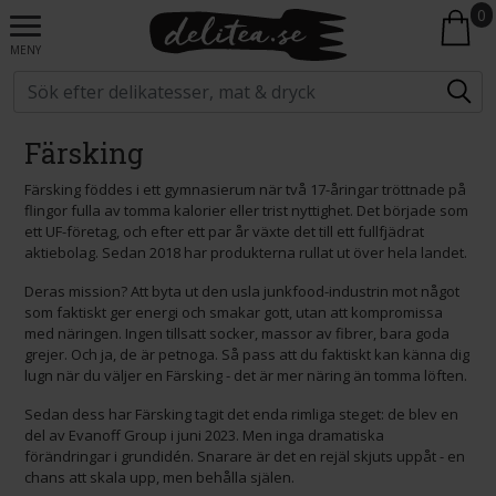
0
MENY
Färsking
Färsking föddes i ett gymnasierum när två 17-åringar tröttnade på
flingor fulla av tomma kalorier eller trist nyttighet. Det började som
ett UF-företag, och efter ett par år växte det till ett fullfjädrat
aktiebolag. Sedan 2018 har produkterna rullat ut över hela landet.
Deras mission? Att byta ut den usla junkfood-industrin mot något
som faktiskt ger energi och smakar gott, utan att kompromissa
med näringen. Ingen tillsatt socker, massor av fibrer, bara goda
grejer. Och ja, de är petnoga. Så pass att du faktiskt kan känna dig
lugn när du väljer en Färsking - det är mer näring än tomma löften.
Sedan dess har Färsking tagit det enda rimliga steget: de blev en
del av Evanoff Group i juni 2023. Men inga dramatiska
förändringar i grundidén. Snarare är det en rejäl skjuts uppåt - en
chans att skala upp, men behålla själen.