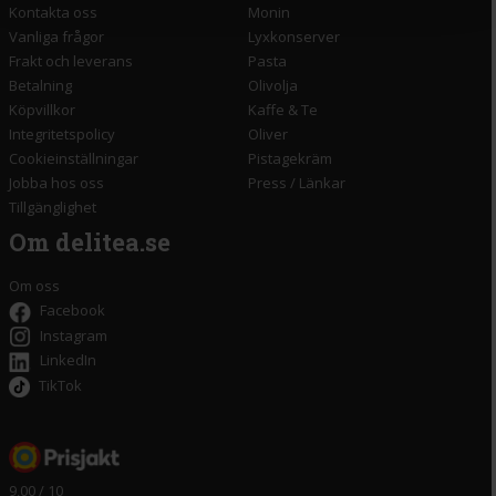
Kontakta oss
Monin
Vanliga frågor
Lyxkonserver
Frakt och leverans
Pasta
Betalning
Olivolja
Köpvillkor
Kaffe & Te
Integritetspolicy
Oliver
Cookieinställningar
Pistagekräm
Jobba hos oss
Press
/
Länkar
Tillgänglighet
Om delitea.se
Om oss
Facebook
Instagram
LinkedIn
TikTok
9,00 / 10