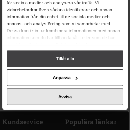
för sociala medier och analysera vår trafik. Vi
vidarebefordrar även sådana identifierare och annan
information från din enhet till de sociala medier och
annons- och analysföretag som vi samarbetar med.
Dessa kan i sin tur kombinera informationen med annan
information som du har tillhandahållit eller som de har
samlat in när du har använt deras tjänster.
Tillåt alla
52 kr
47 kr
Färsking Chocolate Brownie
Färsking Strawberry
Flingor 300g
Cheesecake Flingor 300g
Anpassa
Köp
Köp
Avvisa
Kundservice
Populära länkar