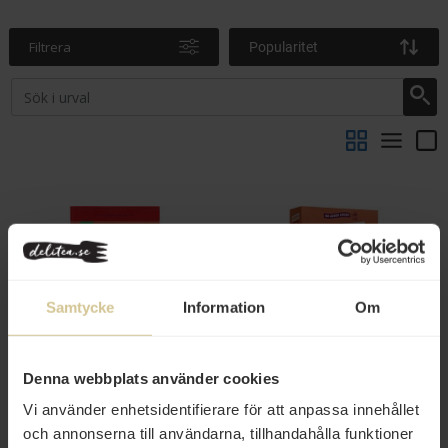
Filtrera
Popularitet
Samtycke
Information
Om
49 kr
47 kr
Färsking Granola Yoghurt &
Färsking Baked Apple Pie
Denna webbplats använder cookies
Jordgubb 375g
Flingor 300g
Vi använder enhetsidentifierare för att anpassa innehållet
och annonserna till användarna, tillhandahålla funktioner
Köp
Köp