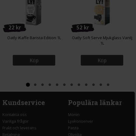
22 kr
52 kr
Oatly iKaffe Barista Edition 1L
Oatly Soft Serve Mjukglass Vanilj
1L
Köp
Köp
Kundservice
Populära länkar
Kontakta oss
Monin
Vanliga frågor
Lyxkonserver
Frakt och leverans
Pasta
Betalning
Olivolja