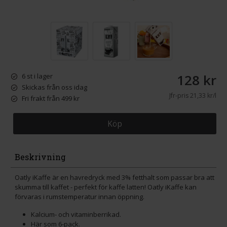
128 kr
6 st i lager
Skickas från oss idag
Jfr-pris
21,33 kr/l
Fri frakt från 499 kr
Köp
Beskrivning
Oatly iKaffe är en havredryck med 3% fetthalt som passar bra att
skumma till kaffet - perfekt för kaffe latten! Oatly iKaffe kan
förvaras i rumstemperatur innan öppning.
Kalcium- och vitaminberrikad.
Här som 6-pack.