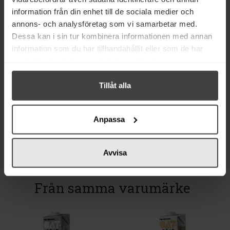
information från din enhet till de sociala medier och
annons- och analysföretag som vi samarbetar med.
Dessa kan i sin tur kombinera informationen med annan
information som du har tillhandahållit eller som de har
32 kr
25 kr
samlat in när du har använt deras tjänster.
Oatly iKaffe Barista Edition
Oatly iKaffe EKO 1L
Havredryck 1,5L
Tillåt alla
Köp
Köp
Anpassa
Avvisa
Från samma varumärke