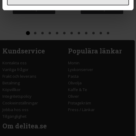
Köp
Köp
Kundservice
Populära länkar
Kontakta oss
Monin
Vanliga frågor
Lyxkonserver
Frakt och leverans
Pasta
Betalning
Olivolja
Köpvillkor
Kaffe & Te
Integritetspolicy
Oliver
Cookieinställningar
Pistagekräm
Jobba hos oss
Press
/
Länkar
Tillgänglighet
Om delitea.se