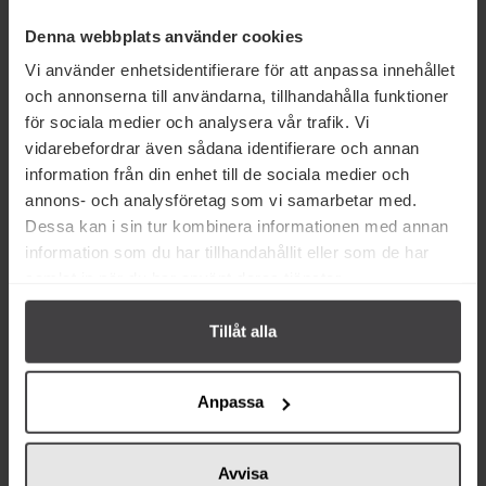
Produktfakta
Denna webbplats använder cookies
Prishistorik
Vi använder enhetsidentifierare för att anpassa innehållet
och annonserna till användarna, tillhandahålla funktioner
för sociala medier och analysera vår trafik. Vi
vidarebefordrar även sådana identifierare och annan
information från din enhet till de sociala medier och
annons- och analysföretag som vi samarbetar med.
Andra köper även
Dessa kan i sin tur kombinera informationen med annan
information som du har tillhandahållit eller som de har
samlat in när du har använt deras tjänster.
Tillåt alla
22 kr
22 kr
Anpassa
NutsHolic Honey Strawberry
Koikeya Potechi Teriyaki Chips
Almond 30g
100g
Avvisa