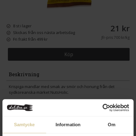
21 kr
8 st i lager
Skickas från oss nästa arbetsdag
Jfr-pris
700 kr/kg
Fri frakt från 499 kr
Köp
Beskrivning
Krispiga mandlar med smak av smör och honung från det
sydkoreanska märket NutsHolic.
Innehåll
Betyg
Samtycke
Information
Om