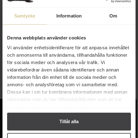
Samtycke
Information
Om
Denna webbplats använder cookies
21 kr
21 kr
Vi använder enhetsidentifierare för att anpassa innehållet
och annonserna till användarna, tillhandahålla funktioner
Nordiskt Lakritskök Extra Salt
Nordiskt Lakritskök Salt Lakrits
Lakrits 120g
Hallon 120g
för sociala medier och analysera vår trafik. Vi
vidarebefordrar även sådana identifierare och annan
information från din enhet till de sociala medier och
Köp
Köp
annons- och analysföretag som vi samarbetar med.
Dessa kan i sin tur kombinera informationen med annan
information som du har tillhandahållit eller som de har
samlat in när du har använt deras tjänster.
Kundservice
Populära länkar
Tillåt alla
Kontakta oss
Monin
Vanliga frågor
Lyxkonserver
Frakt och leverans
Pasta