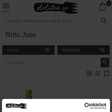
0
MENY
Nitto Jozo
Filtrera
Popularitet