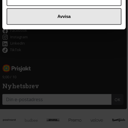
Tillgänglighet
Om delitea.se
Avvisa
Om oss
Facebook
Instagram
LinkedIn
TikTok
9,00 / 10
Nyhetsbrev
OK