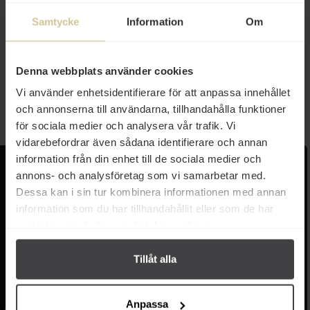
Samtycke
Information
Om
84 kr
Nitto Jozo Shiro Tamari (Ljus
Soja tillverkad på vete) 150ml
Denna webbplats använder cookies
Vi använder enhetsidentifierare för att anpassa innehållet
Köp
och annonserna till användarna, tillhandahålla funktioner
för sociala medier och analysera vår trafik. Vi
vidarebefordrar även sådana identifierare och annan
information från din enhet till de sociala medier och
Kundservice
Populära länkar
annons- och analysföretag som vi samarbetar med.
Dessa kan i sin tur kombinera informationen med annan
Kontakta oss
Monin
information som du har tillhandahållit eller som de har
Vanliga frågor
Lyxkonserver
samlat in när du har använt deras tjänster.
Frakt och leverans
Pasta
Betalning
Olivolja
Köpvillkor
Kaffe & Te
Tillåt alla
Integritetspolicy
Oliver
Cookieinställningar
Pistagekräm
Jobba hos oss
Press
/
Länkar
Anpassa