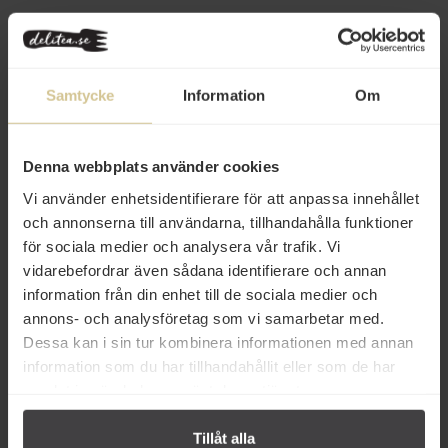
Relaterade varor
Samtycke
Information
Om
Denna webbplats använder cookies
Vi använder enhetsidentifierare för att anpassa innehållet
och annonserna till användarna, tillhandahålla funktioner
298 kr
84 kr
för sociala medier och analysera vår trafik. Vi
Nicolas Alziari Prestige Extra
Nicolas Alziari Cuvée Prestige
vidarebefordrar även sådana identifierare och annan
Jungfruolivolja Presentbox 500ml
Olivolja 100ml
information från din enhet till de sociala medier och
annons- och analysföretag som vi samarbetar med.
Köp
Köp
Dessa kan i sin tur kombinera informationen med annan
information som du har tillhandahållit eller som de har
samlat in när du har använt deras tjänster.
Tillåt alla