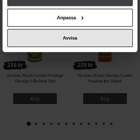
Från samma varumärke
Anpassa
Eko
Avvisa
236 kr
239 kr
Nicolas Alziari Cuvée Prestige
Nicolas Alziari Olivolja Cuvée
Olivolja från Nice 50cl
Pauline Bio 500ml
Köp
Köp