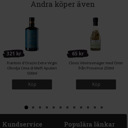
Andra köper även
321 kr
65 kr
Frantoio d'Orazio Extra Virgin
Clovis Vitvinsvinäger med Örter
Olivolja Cima di Melfi Apulien
från Provence 250ml
500ml
Köp
Köp
Kundservice
Populära länkar