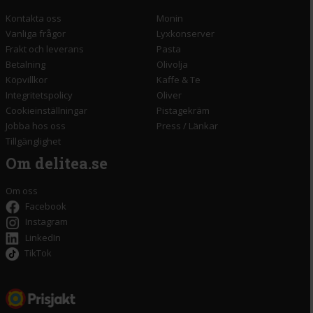
Kontakta oss
Monin
Vanliga frågor
Lyxkonserver
Frakt och leverans
Pasta
Betalning
Olivolja
Köpvillkor
Kaffe & Te
Integritetspolicy
Oliver
Cookieinställningar
Pistagekräm
Jobba hos oss
Press
/
Länkar
Tillgänglighet
Om delitea.se
Om oss
Facebook
Instagram
LinkedIn
TikTok