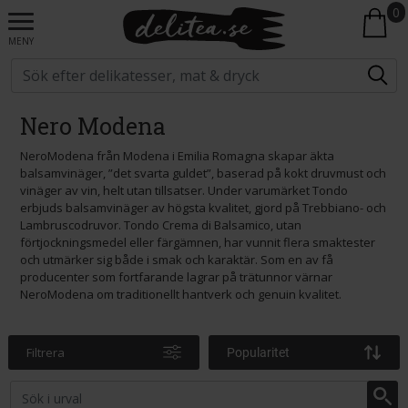
0
MENY
Nero Modena
NeroModena från Modena i Emilia Romagna skapar äkta
balsamvinäger, ”det svarta guldet”, baserad på kokt druvmust och
vinäger av vin, helt utan tillsatser. Under varumärket Tondo
erbjuds balsamvinäger av högsta kvalitet, gjord på Trebbiano- och
Lambruscodruvor. Tondo Crema di Balsamico, utan
förtjockningsmedel eller färgämnen, har vunnit flera smaktester
och utmärker sig både i smak och karaktär. Som en av få
producenter som fortfarande lagrar på trätunnor värnar
NeroModena om traditionellt hantverk och genuin kvalitet.
Filtrera
Popularitet