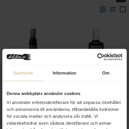
43 kr
75 kr
Samtycke
Information
Om
Nero Modena Crema di
Nero Modena Balsamico IGP
Balsamico 150ml
250ml
Denna webbplats använder cookies
Köp
Köp
Vi använder enhetsidentifierare för att anpassa innehållet
och annonserna till användarna, tillhandahålla funktioner
för sociala medier och analysera vår trafik. Vi
vidarebefordrar även sådana identifierare och annan