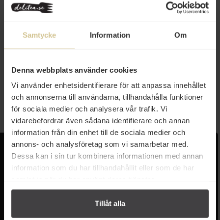
Samtycke
Information
Om
84 kr
89 kr
Naturelo Vitt Majsmjöl 1kg
Naturelo Blått Majsmjöl 1kg
Denna webbplats använder cookies
Vi använder enhetsidentifierare för att anpassa innehållet
och annonserna till användarna, tillhandahålla funktioner
Köp
Köp
för sociala medier och analysera vår trafik. Vi
vidarebefordrar även sådana identifierare och annan
information från din enhet till de sociala medier och
annons- och analysföretag som vi samarbetar med.
Kundservice
Populära länkar
Dessa kan i sin tur kombinera informationen med annan
information som du har tillhandahållit eller som de har
Kontakta oss
Monin
samlat in när du har använt deras tjänster.
Vanliga frågor
Lyxkonserver
Frakt och leverans
Pasta
Betalning
Olivolja
Tillåt alla
Köpvillkor
Kaffe & Te