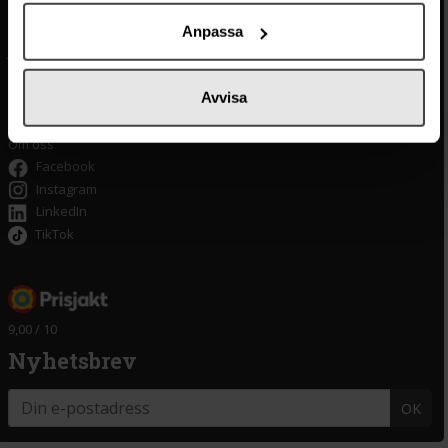
Integritetspolicy
Oliver
Cookieinställningar
Pistagekräm
Anpassa
Jobba hos oss
Press
/
Länkar
Tillgänglighet
Avvisa
Om delitea.se
Om oss
Facebook
Instagram
LinkedIn
TikTok
9,00 / 10
Nyhetsbrev
OK