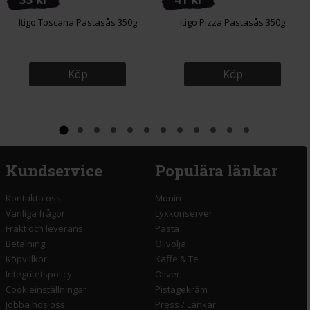
Itigo Toscana Pastasås 350g
Itigo Pizza Pastasås 350g
Köp
Köp
Kundservice
Populära länkar
Kontakta oss
Monin
Vanliga frågor
Lyxkonserver
Frakt och leverans
Pasta
Betalning
Olivolja
Köpvillkor
Kaffe & Te
Integritetspolicy
Oliver
Cookieinställningar
Pistagekräm
Jobba hos oss
Press
/
Länkar