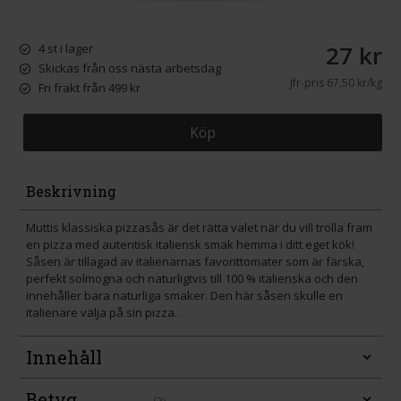
27 kr
4 st i lager
Skickas från oss nästa arbetsdag
Jfr-pris
67,50 kr/kg
Fri frakt från 499 kr
Köp
Beskrivning
Muttis klassiska pizzasås är det rätta valet när du vill trolla fram
en pizza med autentisk italiensk smak hemma i ditt eget kök!
Såsen är tillagad av italienarnas favorittomater som är färska,
perfekt solmogna och naturligtvis till 100 % italienska och den
innehåller bara naturliga smaker. Den här såsen skulle en
italienare välja på sin pizza.
Innehåll
Betyg