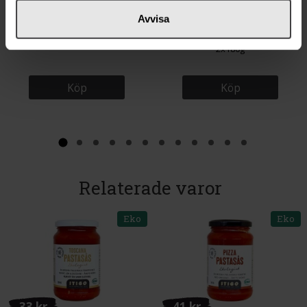
33 kr
35 kr
Avvisa
Cloetta Polly Röd Milkchoco 200g
Fontana Pizzabotten Vete 30cm
2x180g
Köp
Köp
Relaterade varor
Eko
Eko
33 kr
41 kr