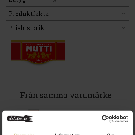
(3)
Produktfakta
Prishistorik
Från samma varumärke