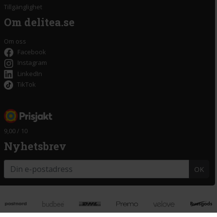
Tillgänglighet
Om delitea.se
Om oss
Facebook
Instagram
LinkedIn
TikTok
9,00 / 10
Nyhetsbrev
OK