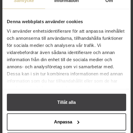
Samtycke
Information
Om
23 kr
47 kr
Denna webbplats använder cookies
Mutti Tomatpuré
Mutti Krossade Tomater 3x400g
Dubbelkoncentrerad 200g
Vi använder enhetsidentifierare för att anpassa innehållet
och annonserna till användarna, tillhandahålla funktioner
Köp
Köp
för sociala medier och analysera vår trafik. Vi
vidarebefordrar även sådana identifierare och annan
information från din enhet till de sociala medier och
annons- och analysföretag som vi samarbetar med.
Dessa kan i sin tur kombinera informationen med annan
information som du har tillhandahållit eller som de har
Andra köper även
samlat in när du har använt deras tjänster.
Tillåt alla
Anpassa