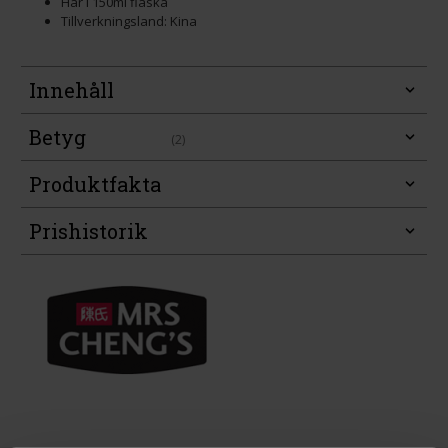
Här i 150ml flaska
Tillverkningsland: Kina
Innehåll
Betyg
(2)
Produktfakta
Prishistorik