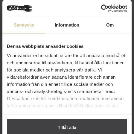
Från samma varumärke
Samtycke
Information
Om
Denna webbplats använder cookies
Vi använder enhetsidentifierare för att anpassa innehållet
24 kr
24 kr
och annonserna till användarna, tillhandahålla funktioner
för sociala medier och analysera vår trafik. Vi
Mrs Cheng's Yakisoba Veggie
Mrs Cheng's Nudlar Yakisoba
Nudlar 93g
Chicken 93g
vidarebefordrar även sådana identifierare och annan
information från din enhet till de sociala medier och
annons- och analysföretag som vi samarbetar med.
Köp
Köp
Dessa kan i sin tur kombinera informationen med annan
information som du har tillhandahållit eller som de har
samlat in när du har använt deras tjänster.
Tillåt alla