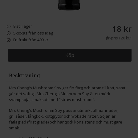
18 kr
9 st i lager
Skickas från oss idag
Jfr-pris
120 kr/l
Fri frakt från 499 kr
Köp
Beskrivning
Mrs Cheng's Mushroom Soy ger fin färg och arom till kött, samt
gör det saftigt. Mrs Cheng's Mushroom Soy är en mörk
svampsoja, smaksatt med "straw mushroom".
Mrs Cheng's Mushromm Soy passar utmärkt till marinader,
grillsåser, långkok, köttgrytor och wokade rätter. Sojan är
fatlagrad (first grade) och har tjock konsistens och mustigare
smak.