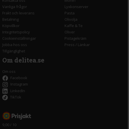
Kontakta oss
Monin
Vanliga frågor
Lyxkonserver
Frakt och leverans
Pasta
Betalning
Olivolja
Köpvillkor
Kaffe & Te
Integritetspolicy
Oliver
Cookieinställningar
Pistagekräm
Jobba hos oss
Press
/
Länkar
Tillgänglighet
Om delitea.se
Om oss
Facebook
Instagram
LinkedIn
TikTok
9,00 / 10