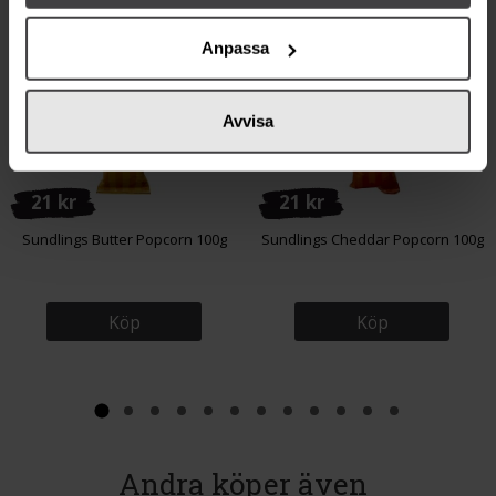
Relaterade varor
Anpassa
Avvisa
21 kr
21 kr
Sundlings Butter Popcorn 100g
Sundlings Cheddar Popcorn 100g
Köp
Köp
Andra köper även